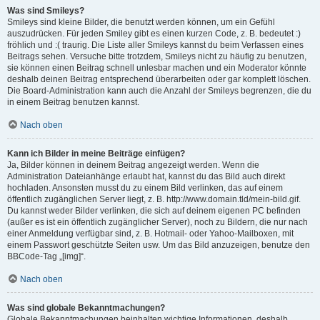
Was sind Smileys?
Smileys sind kleine Bilder, die benutzt werden können, um ein Gefühl
auszudrücken. Für jeden Smiley gibt es einen kurzen Code, z. B. bedeutet :)
fröhlich und :( traurig. Die Liste aller Smileys kannst du beim Verfassen eines
Beitrags sehen. Versuche bitte trotzdem, Smileys nicht zu häufig zu benutzen,
sie können einen Beitrag schnell unlesbar machen und ein Moderator könnte
deshalb deinen Beitrag entsprechend überarbeiten oder gar komplett löschen.
Die Board-Administration kann auch die Anzahl der Smileys begrenzen, die du
in einem Beitrag benutzen kannst.
Nach oben
Kann ich Bilder in meine Beiträge einfügen?
Ja, Bilder können in deinem Beitrag angezeigt werden. Wenn die
Administration Dateianhänge erlaubt hat, kannst du das Bild auch direkt
hochladen. Ansonsten musst du zu einem Bild verlinken, das auf einem
öffentlich zugänglichen Server liegt, z. B. http://www.domain.tld/mein-bild.gif.
Du kannst weder Bilder verlinken, die sich auf deinem eigenen PC befinden
(außer es ist ein öffentlich zugänglicher Server), noch zu Bildern, die nur nach
einer Anmeldung verfügbar sind, z. B. Hotmail- oder Yahoo-Mailboxen, mit
einem Passwort geschützte Seiten usw. Um das Bild anzuzeigen, benutze den
BBCode-Tag „[img]“.
Nach oben
Was sind globale Bekanntmachungen?
Globale Bekanntmachungen beinhalten wichtige Informationen, deshalb