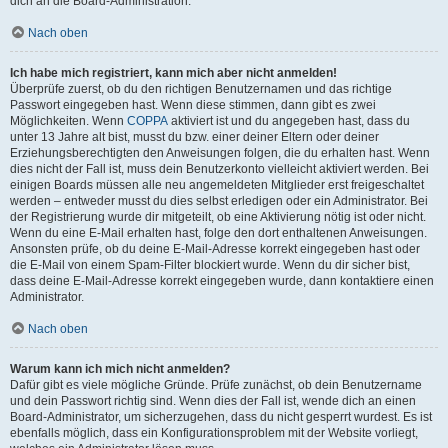
dich an die Board-Administration.
Nach oben
Ich habe mich registriert, kann mich aber nicht anmelden!
Überprüfe zuerst, ob du den richtigen Benutzernamen und das richtige
Passwort eingegeben hast. Wenn diese stimmen, dann gibt es zwei
Möglichkeiten. Wenn
COPPA
aktiviert ist und du angegeben hast, dass du
unter 13 Jahre alt bist, musst du bzw. einer deiner Eltern oder deiner
Erziehungsberechtigten den Anweisungen folgen, die du erhalten hast. Wenn
dies nicht der Fall ist, muss dein Benutzerkonto vielleicht aktiviert werden. Bei
einigen Boards müssen alle neu angemeldeten Mitglieder erst freigeschaltet
werden – entweder musst du dies selbst erledigen oder ein Administrator. Bei
der Registrierung wurde dir mitgeteilt, ob eine Aktivierung nötig ist oder nicht.
Wenn du eine E-Mail erhalten hast, folge den dort enthaltenen Anweisungen.
Ansonsten prüfe, ob du deine E-Mail-Adresse korrekt eingegeben hast oder
die E-Mail von einem Spam-Filter blockiert wurde. Wenn du dir sicher bist,
dass deine E-Mail-Adresse korrekt eingegeben wurde, dann kontaktiere einen
Administrator.
Nach oben
Warum kann ich mich nicht anmelden?
Dafür gibt es viele mögliche Gründe. Prüfe zunächst, ob dein Benutzername
und dein Passwort richtig sind. Wenn dies der Fall ist, wende dich an einen
Board-Administrator, um sicherzugehen, dass du nicht gesperrt wurdest. Es ist
ebenfalls möglich, dass ein Konfigurationsproblem mit der Website vorliegt,