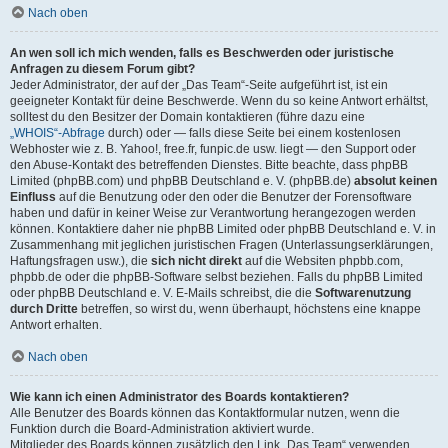
Nach oben
An wen soll ich mich wenden, falls es Beschwerden oder juristische
Anfragen zu diesem Forum gibt?
Jeder Administrator, der auf der „Das Team“-Seite aufgeführt ist, ist ein
geeigneter Kontakt für deine Beschwerde. Wenn du so keine Antwort erhältst,
solltest du den Besitzer der Domain kontaktieren (führe dazu eine
„WHOIS“-Abfrage
durch) oder — falls diese Seite bei einem kostenlosen
Webhoster wie z. B. Yahoo!, free.fr, funpic.de usw. liegt — den Support oder
den Abuse-Kontakt des betreffenden Dienstes. Bitte beachte, dass phpBB
Limited (phpBB.com) und phpBB Deutschland e. V. (phpBB.de)
absolut keinen
Einfluss
auf die Benutzung oder den oder die Benutzer der Forensoftware
haben und dafür in keiner Weise zur Verantwortung herangezogen werden
können. Kontaktiere daher nie phpBB Limited oder phpBB Deutschland e. V. in
Zusammenhang mit jeglichen juristischen Fragen (Unterlassungserklärungen,
Haftungsfragen usw.), die
sich nicht direkt
auf die Websiten phpbb.com,
phpbb.de oder die phpBB-Software selbst beziehen. Falls du phpBB Limited
oder phpBB Deutschland e. V. E-Mails schreibst, die die
Softwarenutzung
durch Dritte
betreffen, so wirst du, wenn überhaupt, höchstens eine knappe
Antwort erhalten.
Nach oben
Wie kann ich einen Administrator des Boards kontaktieren?
Alle Benutzer des Boards können das Kontaktformular nutzen, wenn die
Funktion durch die Board-Administration aktiviert wurde.
Mitglieder des Boards können zusätzlich den Link „Das Team“ verwenden.