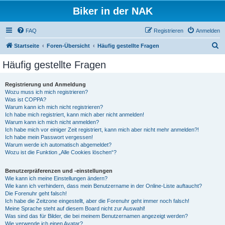
Biker in der NAK
FAQ
Registrieren
Anmelden
S
Startseite
Foren-Übersicht
Häufig gestellte Fragen
u
Häufig gestellte Fragen
c
h
Registrierung und Anmeldung
Wozu muss ich mich registrieren?
e
Was ist COPPA?
Warum kann ich mich nicht registrieren?
Ich habe mich registriert, kann mich aber nicht anmelden!
Warum kann ich mich nicht anmelden?
Ich habe mich vor einiger Zeit registriert, kann mich aber nicht mehr anmelden?!
Ich habe mein Passwort vergessen!
Warum werde ich automatisch abgemeldet?
Wozu ist die Funktion „Alle Cookies löschen“?
Benutzerpräferenzen und -einstellungen
Wie kann ich meine Einstellungen ändern?
Wie kann ich verhindern, dass mein Benutzername in der Online-Liste auftaucht?
Die Forenuhr geht falsch!
Ich habe die Zeitzone eingestellt, aber die Forenuhr geht immer noch falsch!
Meine Sprache steht auf diesem Board nicht zur Auswahl!
Was sind das für Bilder, die bei meinem Benutzernamen angezeigt werden?
Wie verwende ich einen Avatar?