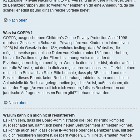
Avatarbilder, Private Nachrichten, E-Mail-Versand an andere Mitglieder, Beitritt
zu Benutzergruppen und so weiter. Wir empfehlen dir eine Anmeldung, da sie
schnell erledigt ist und dir zahlreiche Vorteile bietet.
Nach oben
Was ist COPPA?
COPPA, ausgeschrieben Children’s Online Privacy Protection Act of 1998
(deutsch: Gesetz zum Schutz der Privatsphäre von Kindern im Internet von
1998) ist ein Gesetz in den USA, welches festlegt, dass Websites, die
möglicherweise persönliche Daten von Kindern unter 13 Jahren erheben,
hierzu die Zustimmung der Eltern beziehungsweise des oder der
Erziehungsberechtigten benötigen. Wenn du dir unsicher bist, ob dies auf dich
oder die Website, auf der du dich zu registrieren versuchst, zutrifft, ziehe einen
rechtlichen Beistand zu Rate. Bitte beachte, dass phpBB Limited und der
Besitzer dieses Boards keine Rechtsberatung anbieten kann und nicht die
Anlaufstelle für Rechtsangelegenheiten jeglicher Art ist; außer solchen, die
unter der Frage „An wen soll ich mich wenden, falls es Beschwerden oder
juristische Anfragen zu diesem Forum gibt?“ behandelt werden.
Nach oben
Warum kann ich mich nicht registrieren?
Es kann sein, dass die Board-Administration die Registrierung komplett
ausgeschaltet hat, damit sich keine neuen Benutzer mehr anmelden können.
Es könnte auch sein, dass deine IP-Adresse oder der Benutzername, mit dem
du dich registrieren möchtest, gesperrt wurden. Um Hilfe zu erhalten, wende