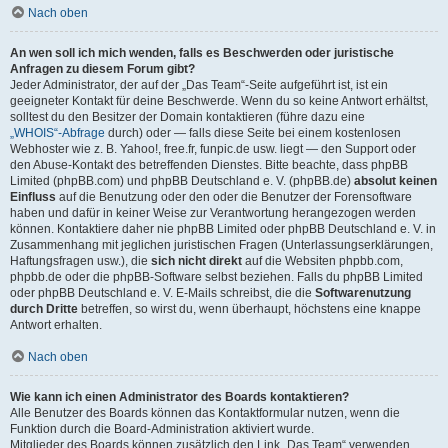
Nach oben
An wen soll ich mich wenden, falls es Beschwerden oder juristische
Anfragen zu diesem Forum gibt?
Jeder Administrator, der auf der „Das Team“-Seite aufgeführt ist, ist ein
geeigneter Kontakt für deine Beschwerde. Wenn du so keine Antwort erhältst,
solltest du den Besitzer der Domain kontaktieren (führe dazu eine
„WHOIS“-Abfrage
durch) oder — falls diese Seite bei einem kostenlosen
Webhoster wie z. B. Yahoo!, free.fr, funpic.de usw. liegt — den Support oder
den Abuse-Kontakt des betreffenden Dienstes. Bitte beachte, dass phpBB
Limited (phpBB.com) und phpBB Deutschland e. V. (phpBB.de)
absolut keinen
Einfluss
auf die Benutzung oder den oder die Benutzer der Forensoftware
haben und dafür in keiner Weise zur Verantwortung herangezogen werden
können. Kontaktiere daher nie phpBB Limited oder phpBB Deutschland e. V. in
Zusammenhang mit jeglichen juristischen Fragen (Unterlassungserklärungen,
Haftungsfragen usw.), die
sich nicht direkt
auf die Websiten phpbb.com,
phpbb.de oder die phpBB-Software selbst beziehen. Falls du phpBB Limited
oder phpBB Deutschland e. V. E-Mails schreibst, die die
Softwarenutzung
durch Dritte
betreffen, so wirst du, wenn überhaupt, höchstens eine knappe
Antwort erhalten.
Nach oben
Wie kann ich einen Administrator des Boards kontaktieren?
Alle Benutzer des Boards können das Kontaktformular nutzen, wenn die
Funktion durch die Board-Administration aktiviert wurde.
Mitglieder des Boards können zusätzlich den Link „Das Team“ verwenden.