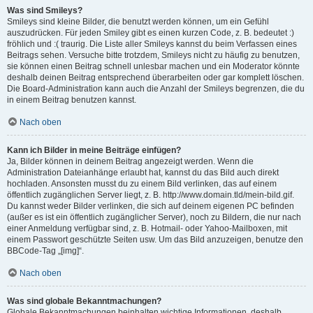
Was sind Smileys?
Smileys sind kleine Bilder, die benutzt werden können, um ein Gefühl
auszudrücken. Für jeden Smiley gibt es einen kurzen Code, z. B. bedeutet :)
fröhlich und :( traurig. Die Liste aller Smileys kannst du beim Verfassen eines
Beitrags sehen. Versuche bitte trotzdem, Smileys nicht zu häufig zu benutzen,
sie können einen Beitrag schnell unlesbar machen und ein Moderator könnte
deshalb deinen Beitrag entsprechend überarbeiten oder gar komplett löschen.
Die Board-Administration kann auch die Anzahl der Smileys begrenzen, die du
in einem Beitrag benutzen kannst.
Nach oben
Kann ich Bilder in meine Beiträge einfügen?
Ja, Bilder können in deinem Beitrag angezeigt werden. Wenn die
Administration Dateianhänge erlaubt hat, kannst du das Bild auch direkt
hochladen. Ansonsten musst du zu einem Bild verlinken, das auf einem
öffentlich zugänglichen Server liegt, z. B. http://www.domain.tld/mein-bild.gif.
Du kannst weder Bilder verlinken, die sich auf deinem eigenen PC befinden
(außer es ist ein öffentlich zugänglicher Server), noch zu Bildern, die nur nach
einer Anmeldung verfügbar sind, z. B. Hotmail- oder Yahoo-Mailboxen, mit
einem Passwort geschützte Seiten usw. Um das Bild anzuzeigen, benutze den
BBCode-Tag „[img]“.
Nach oben
Was sind globale Bekanntmachungen?
Globale Bekanntmachungen beinhalten wichtige Informationen, deshalb