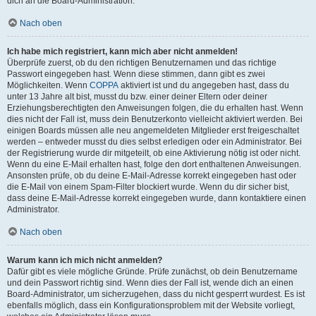
dich an die Board-Administration.
Nach oben
Ich habe mich registriert, kann mich aber nicht anmelden!
Überprüfe zuerst, ob du den richtigen Benutzernamen und das richtige
Passwort eingegeben hast. Wenn diese stimmen, dann gibt es zwei
Möglichkeiten. Wenn
COPPA
aktiviert ist und du angegeben hast, dass du
unter 13 Jahre alt bist, musst du bzw. einer deiner Eltern oder deiner
Erziehungsberechtigten den Anweisungen folgen, die du erhalten hast. Wenn
dies nicht der Fall ist, muss dein Benutzerkonto vielleicht aktiviert werden. Bei
einigen Boards müssen alle neu angemeldeten Mitglieder erst freigeschaltet
werden – entweder musst du dies selbst erledigen oder ein Administrator. Bei
der Registrierung wurde dir mitgeteilt, ob eine Aktivierung nötig ist oder nicht.
Wenn du eine E-Mail erhalten hast, folge den dort enthaltenen Anweisungen.
Ansonsten prüfe, ob du deine E-Mail-Adresse korrekt eingegeben hast oder
die E-Mail von einem Spam-Filter blockiert wurde. Wenn du dir sicher bist,
dass deine E-Mail-Adresse korrekt eingegeben wurde, dann kontaktiere einen
Administrator.
Nach oben
Warum kann ich mich nicht anmelden?
Dafür gibt es viele mögliche Gründe. Prüfe zunächst, ob dein Benutzername
und dein Passwort richtig sind. Wenn dies der Fall ist, wende dich an einen
Board-Administrator, um sicherzugehen, dass du nicht gesperrt wurdest. Es ist
ebenfalls möglich, dass ein Konfigurationsproblem mit der Website vorliegt,