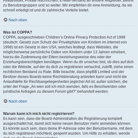
Avatarbilder, Private Nachrichten, E-Mail-Versand an andere Mitglieder, Beitritt
zu Benutzergruppen und so weiter. Wir empfehlen dir eine Anmeldung, da sie
schnell erledigt ist und dir zahlreiche Vorteile bietet.
Nach oben
Was ist COPPA?
COPPA, ausgeschrieben Children’s Online Privacy Protection Act of 1998
(deutsch: Gesetz zum Schutz der Privatsphäre von Kindern im Internet von
1998) ist ein Gesetz in den USA, welches festlegt, dass Websites, die
möglicherweise persönliche Daten von Kindern unter 13 Jahren erheben,
hierzu die Zustimmung der Eltern beziehungsweise des oder der
Erziehungsberechtigten benötigen. Wenn du dir unsicher bist, ob dies auf dich
oder die Website, auf der du dich zu registrieren versuchst, zutrifft, ziehe einen
rechtlichen Beistand zu Rate. Bitte beachte, dass phpBB Limited und der
Besitzer dieses Boards keine Rechtsberatung anbieten kann und nicht die
Anlaufstelle für Rechtsangelegenheiten jeglicher Art ist; außer solchen, die
unter der Frage „An wen soll ich mich wenden, falls es Beschwerden oder
juristische Anfragen zu diesem Forum gibt?“ behandelt werden.
Nach oben
Warum kann ich mich nicht registrieren?
Es kann sein, dass die Board-Administration die Registrierung komplett
ausgeschaltet hat, damit sich keine neuen Benutzer mehr anmelden können.
Es könnte auch sein, dass deine IP-Adresse oder der Benutzername, mit dem
du dich registrieren möchtest, gesperrt wurden. Um Hilfe zu erhalten, wende