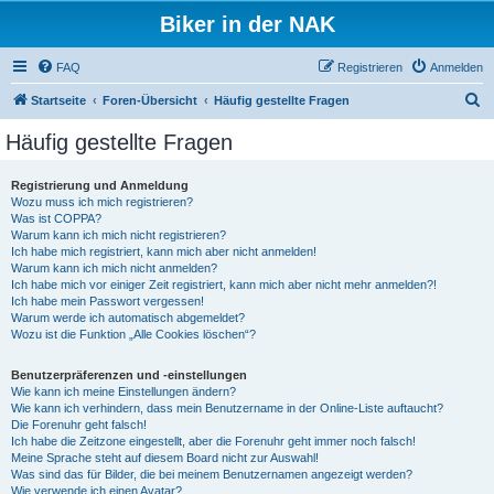
Biker in der NAK
FAQ
Registrieren
Anmelden
S
Startseite
Foren-Übersicht
Häufig gestellte Fragen
u
Häufig gestellte Fragen
c
h
Registrierung und Anmeldung
Wozu muss ich mich registrieren?
e
Was ist COPPA?
Warum kann ich mich nicht registrieren?
Ich habe mich registriert, kann mich aber nicht anmelden!
Warum kann ich mich nicht anmelden?
Ich habe mich vor einiger Zeit registriert, kann mich aber nicht mehr anmelden?!
Ich habe mein Passwort vergessen!
Warum werde ich automatisch abgemeldet?
Wozu ist die Funktion „Alle Cookies löschen“?
Benutzerpräferenzen und -einstellungen
Wie kann ich meine Einstellungen ändern?
Wie kann ich verhindern, dass mein Benutzername in der Online-Liste auftaucht?
Die Forenuhr geht falsch!
Ich habe die Zeitzone eingestellt, aber die Forenuhr geht immer noch falsch!
Meine Sprache steht auf diesem Board nicht zur Auswahl!
Was sind das für Bilder, die bei meinem Benutzernamen angezeigt werden?
Wie verwende ich einen Avatar?