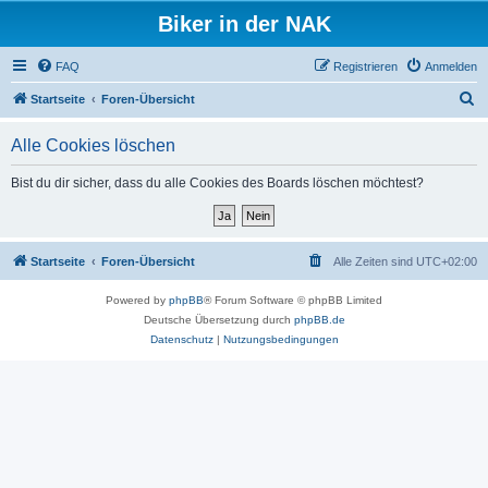
Biker in der NAK
FAQ
Registrieren
Anmelden
S
Startseite
Foren-Übersicht
u
Alle Cookies löschen
c
h
Bist du dir sicher, dass du alle Cookies des Boards löschen möchtest?
e
Startseite
Foren-Übersicht
Alle Zeiten sind
UTC+02:00
Powered by
phpBB
® Forum Software © phpBB Limited
Deutsche Übersetzung durch
phpBB.de
Datenschutz
|
Nutzungsbedingungen