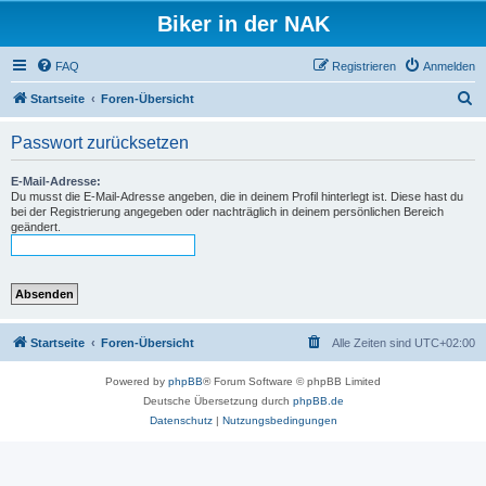
Biker in der NAK
FAQ
Registrieren
Anmelden
S
Startseite
Foren-Übersicht
u
Passwort zurücksetzen
c
h
E-Mail-Adresse:
Du musst die E-Mail-Adresse angeben, die in deinem Profil hinterlegt ist. Diese hast du
e
bei der Registrierung angegeben oder nachträglich in deinem persönlichen Bereich
geändert.
Startseite
Foren-Übersicht
Alle Zeiten sind
UTC+02:00
Powered by
phpBB
® Forum Software © phpBB Limited
Deutsche Übersetzung durch
phpBB.de
Datenschutz
|
Nutzungsbedingungen