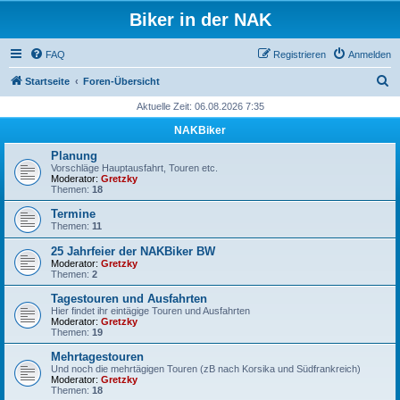
Biker in der NAK
FAQ
Registrieren
Anmelden
S
Startseite
Foren-Übersicht
u
Aktuelle Zeit: 06.08.2026 7:35
c
NAKBiker
h
Planung
e
Vorschläge Hauptausfahrt, Touren etc.
Moderator:
Gretzky
Themen:
18
Termine
Themen:
11
25 Jahrfeier der NAKBiker BW
Moderator:
Gretzky
Themen:
2
Tagestouren und Ausfahrten
Hier findet ihr eintägige Touren und Ausfahrten
Moderator:
Gretzky
Themen:
19
Mehrtagestouren
Und noch die mehrtägigen Touren (zB nach Korsika und Südfrankreich)
Moderator:
Gretzky
Themen:
18