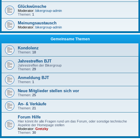
Glückwünsche
Moderator:
bikergroup-admin
Themen:
1
Meinungsaustausch
Moderator:
bikergroup-admin
Gemeinsame Themen
Kondolenz
Themen:
18
Jahrestreffen BJT
Jahrestreffen der Bikergroup
Themen:
29
Anmeldung BJT
Themen:
1
Neue Mitglieder stellen sich vor
Themen:
25
An- & Verkäufe
Themen:
21
Forum Hilfe
Hier könnt ihr alle Fragen rund um das Forum, oder sonstige technische
Aspekte der Homepage stellen
Moderator:
Gretzky
Themen:
30