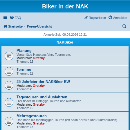
Biker in der NAK
FAQ
Registrieren
Anmelden
S
Startseite
Foren-Übersicht
u
Aktuelle Zeit: 09.08.2026 12:21
c
NAKBiker
h
Planung
e
Vorschläge Hauptausfahrt, Touren etc.
Moderator:
Gretzky
Themen:
18
Termine
Themen:
11
25 Jahrfeier der NAKBiker BW
Moderator:
Gretzky
Themen:
2
Tagestouren und Ausfahrten
Hier findet ihr eintägige Touren und Ausfahrten
Moderator:
Gretzky
Themen:
19
Mehrtagestouren
Und noch die mehrtägigen Touren (zB nach Korsika und Südfrankreich)
Moderator:
Gretzky
Themen:
18