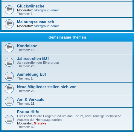
Glückwünsche
Moderator:
bikergroup-admin
Themen:
1
Meinungsaustausch
Moderator:
bikergroup-admin
Gemeinsame Themen
Kondolenz
Themen:
18
Jahrestreffen BJT
Jahrestreffen der Bikergroup
Themen:
29
Anmeldung BJT
Themen:
1
Neue Mitglieder stellen sich vor
Themen:
25
An- & Verkäufe
Themen:
21
Forum Hilfe
Hier könnt ihr alle Fragen rund um das Forum, oder sonstige technische
Aspekte der Homepage stellen
Moderator:
Gretzky
Themen:
30