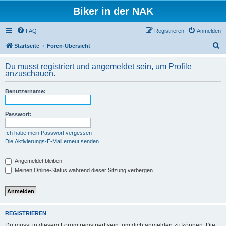
Biker in der NAK
FAQ
Registrieren
Anmelden
S
Startseite
Foren-Übersicht
u
Du musst registriert und angemeldet sein, um Profile
c
anzuschauen.
h
Benutzername:
e
Passwort:
Ich habe mein Passwort vergessen
Die Aktivierungs-E-Mail erneut senden
Angemeldet bleiben
Meinen Online-Status während dieser Sitzung verbergen
REGISTRIEREN
Du musst in diesem Forum registriert sein, um dich anmelden zu können. Die