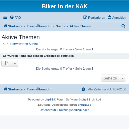
Biker in der NAK
FAQ
Registrieren
Anmelden
S
Startseite
Foren-Übersicht
Suche
Aktive Themen
u
Aktive Themen
c
Zur erweiterten Suche
h
Die Suche ergab 0 Treffer • Seite
1
von
1
e
Es wurden keine passenden Ergebnisse gefunden.
Die Suche ergab 0 Treffer • Seite
1
von
1
Gehe zu
Startseite
Foren-Übersicht
Alle Zeiten sind
UTC+02:00
Powered by
phpBB
® Forum Software © phpBB Limited
Deutsche Übersetzung durch
phpBB.de
Datenschutz
|
Nutzungsbedingungen