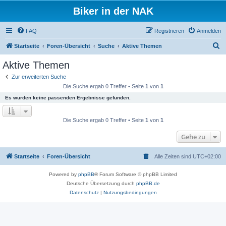
Biker in der NAK
FAQ
Registrieren
Anmelden
S
Startseite
Foren-Übersicht
Suche
Aktive Themen
u
Aktive Themen
c
Zur erweiterten Suche
h
Die Suche ergab 0 Treffer • Seite
1
von
1
e
Es wurden keine passenden Ergebnisse gefunden.
Die Suche ergab 0 Treffer • Seite
1
von
1
Gehe zu
Startseite
Foren-Übersicht
Alle Zeiten sind
UTC+02:00
Powered by
phpBB
® Forum Software © phpBB Limited
Deutsche Übersetzung durch
phpBB.de
Datenschutz
|
Nutzungsbedingungen