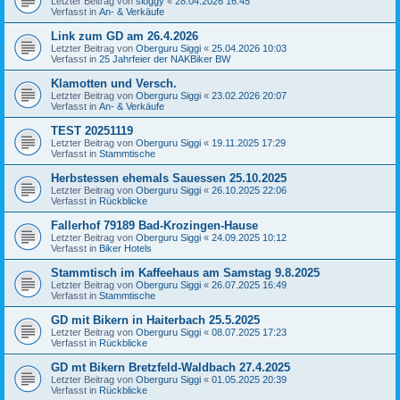
Letzter Beitrag von
sloggy
«
28.04.2026 16:45
Verfasst in
An- & Verkäufe
Link zum GD am 26.4.2026
Letzter Beitrag von
Oberguru Siggi
«
25.04.2026 10:03
Verfasst in
25 Jahrfeier der NAKBiker BW
Klamotten und Versch.
Letzter Beitrag von
Oberguru Siggi
«
23.02.2026 20:07
Verfasst in
An- & Verkäufe
TEST 20251119
Letzter Beitrag von
Oberguru Siggi
«
19.11.2025 17:29
Verfasst in
Stammtische
Herbstessen ehemals Sauessen 25.10.2025
Letzter Beitrag von
Oberguru Siggi
«
26.10.2025 22:06
Verfasst in
Rückblicke
Fallerhof 79189 Bad-Krozingen-Hause
Letzter Beitrag von
Oberguru Siggi
«
24.09.2025 10:12
Verfasst in
Biker Hotels
Stammtisch im Kaffeehaus am Samstag 9.8.2025
Letzter Beitrag von
Oberguru Siggi
«
26.07.2025 16:49
Verfasst in
Stammtische
GD mit Bikern in Haiterbach 25.5.2025
Letzter Beitrag von
Oberguru Siggi
«
08.07.2025 17:23
Verfasst in
Rückblicke
GD mt Bikern Bretzfeld-Waldbach 27.4.2025
Letzter Beitrag von
Oberguru Siggi
«
01.05.2025 20:39
Verfasst in
Rückblicke