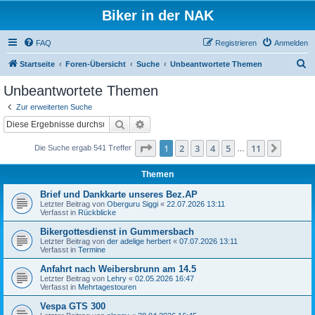
Biker in der NAK
FAQ
Registrieren
Anmelden
S
Startseite
Foren-Übersicht
Suche
Unbeantwortete Themen
u
Unbeantwortete Themen
c
Zur erweiterten Suche
h
Suche
Erweiterte Suche
e
Seite
1
von
11
1
2
3
4
5
11
Nächst
Die Suche ergab 541 Treffer
…
Themen
Brief und Dankkarte unseres Bez.AP
Letzter Beitrag von
Oberguru Siggi
«
22.07.2026 13:11
Verfasst in
Rückblicke
Bikergottesdienst in Gummersbach
Letzter Beitrag von
der adelige herbert
«
07.07.2026 13:11
Verfasst in
Termine
Anfahrt nach Weibersbrunn am 14.5
Letzter Beitrag von
Lehry
«
02.05.2026 16:47
Verfasst in
Mehrtagestouren
Vespa GTS 300