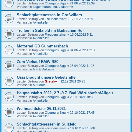
Letzter Beitrag von
Oberguru Siggi
«
21.06.2022 12:39
Verfasst in
Tagestouren und Ausfahrten
Schlachtplattenessen in Großvillars
Letzter Beitrag von
Freudensteiner
«
17.06.2022 9:39
Verfasst in
Aktenkeller
Treffen in Sulzfeld im Badischen Hof
Letzter Beitrag von
Freudensteiner
«
13.06.2022 5:11
Verfasst in
Aktenkeller
Motorrad GD Gummersbach
Letzter Beitrag von
Oberguru Siggi
«
04.06.2022 12:13
Verfasst in
Aktenkeller
Zum Verkauf BMW R80
Letzter Beitrag von
Oberguru Siggi
«
25.04.2022 11:28
Verfasst in
An- & Verkäufe
Ossi braucht unsere Gebetshilfe
Letzter Beitrag von
Gretzky
«
12.12.2021 20:23
Verfasst in
Aktuelles
Hauptausfahrt 2022, 2.7.-9.7. Bad Wörrishofen/Allgäu
Letzter Beitrag von
Oberguru Siggi
«
28.11.2021 18:56
Verfasst in
Aktenkeller
Weihnachtsfeier 26.11.2021
Letzter Beitrag von
Oberguru Siggi
«
22.10.2021 17:45
Verfasst in
Aktenkeller
Schlachtplattenessen in Sulzfeld
Letzter Beitrag von
Freudensteiner
«
19.10.2021 13:06
Verfasst in
Aktenkeller