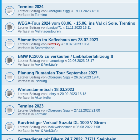
Termine 2024
Letzter Beitrag von
Oberguru Siggi
«
19.11.2023 18:11
Verfasst in
Termine
WEGA-Tour 2024 vom 08.06. - 15.06. ins Val di Sole, Trentino
Letzter Beitrag von
bauigel71
«
11.11.2023 15:11
Verfasst in
Mehrtagestouren
Stammtisch im Kaffeehaus am 28.07.2023
Letzter Beitrag von
Gretzky
«
10.07.2023 19:20
Verfasst in
Stammtische
BMW K1200S zu verkaufen / Liebhaberfahrzeug!!!
Letzter Beitrag von
manuelstgt
«
22.06.2023 23:17
Verfasst in
An- & Verkäufe
Planung Rumänien Tour September 2023
Letzter Beitrag von
Oberguru Siggi
«
26.02.2023 19:45
Verfasst in
Planung
Winterstammtisch 18.03.2023
Letzter Beitrag von
Lehry
«
20.02.2023 16:18
Verfasst in
Aktenkeller
Termine 2023
Letzter Beitrag von
Oberguru Siggi
«
27.11.2022 21:00
Verfasst in
Termine
Kurzfristiger Verkauf Suzuki DL 1000 V Strom
Letzter Beitrag von
Maikweinheimer
«
03.08.2022 7:08
Verfasst in
An- & Verkäufe
Gottesdienst mit Bikern 24.7.2022, 71711 Steinheim