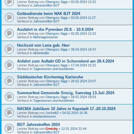
Letzter Beitrag von
Oberguru Siggi
«
03.05.2024 12:02
Verfasst in
Jahrestreffen BJT
Gottesdienste beim NAK BJT 2024
Letzter Beitrag von
Oberguru Siggi
«
03.05.2024 11:27
Verfasst in
Jahrestreffen BJT
Ausfahrt in die Pyrenäen 20.8. - 10.9.2024
Letzter Beitrag von
Oberguru Siggi
«
02.05.2024 12:22
Verfasst in
Mehrtagestouren
Hochzeit von Lena geb. Herr
Letzter Beitrag von
Oberguru Siggi
«
30.04.2024 18:47
Verfasst in
Aktenkeller
Anfahrt zum Auftakt GD in Schorndord am 28.4.2024
Letzter Beitrag von
Oberguru Siggi
«
17.04.2024 15:21
Verfasst in
Tagestouren und Ausfahrten
Süddeutscher Kirchentag Karlsruhe
Letzter Beitrag von
Oberguru Siggi
«
28.02.2024 23:07
Verfasst in
Jahrestreffen BJT
Sommerfest Gemeinde Sinzig, Samstag 13.Juli 2024
Letzter Beitrag von
Oberguru Siggi
«
18.02.2024 19:53
Verfasst in
Tagestouren und Ausfahrten
NACMA Jubiläum 10 Jahre in Kapstadt 17.-20.10.2024
Letzter Beitrag von
Jockel62
«
04.02.2024 16:36
Verfasst in
Auslandstouren
BGT Jahrestreffen 2024
Letzter Beitrag von
Gretzky
«
12.01.2024 21:44
Verfasst in
Jahrestreffen BJT