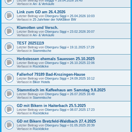
Letzter Beitrag von
sloggy
«
28.04.2026 16:45
Verfasst in
An- & Verkäufe
Link zum GD am 26.4.2026
Letzter Beitrag von
Oberguru Siggi
«
25.04.2026 10:03
Verfasst in
25 Jahrfeier der NAKBiker BW
Klamotten und Versch.
Letzter Beitrag von
Oberguru Siggi
«
23.02.2026 20:07
Verfasst in
An- & Verkäufe
TEST 20251119
Letzter Beitrag von
Oberguru Siggi
«
19.11.2025 17:29
Verfasst in
Stammtische
Herbstessen ehemals Sauessen 25.10.2025
Letzter Beitrag von
Oberguru Siggi
«
26.10.2025 22:06
Verfasst in
Rückblicke
Fallerhof 79189 Bad-Krozingen-Hause
Letzter Beitrag von
Oberguru Siggi
«
24.09.2025 10:12
Verfasst in
Biker Hotels
Stammtisch im Kaffeehaus am Samstag 9.8.2025
Letzter Beitrag von
Oberguru Siggi
«
26.07.2025 16:49
Verfasst in
Stammtische
GD mit Bikern in Haiterbach 25.5.2025
Letzter Beitrag von
Oberguru Siggi
«
08.07.2025 17:23
Verfasst in
Rückblicke
GD mt Bikern Bretzfeld-Waldbach 27.4.2025
Letzter Beitrag von
Oberguru Siggi
«
01.05.2025 20:39
Verfasst in
Rückblicke