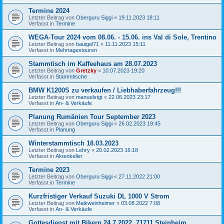
Termine 2024
Letzter Beitrag von
Oberguru Siggi
«
19.11.2023 18:11
Verfasst in
Termine
WEGA-Tour 2024 vom 08.06. - 15.06. ins Val di Sole, Trentino
Letzter Beitrag von
bauigel71
«
11.11.2023 15:11
Verfasst in
Mehrtagestouren
Stammtisch im Kaffeehaus am 28.07.2023
Letzter Beitrag von
Gretzky
«
10.07.2023 19:20
Verfasst in
Stammtische
BMW K1200S zu verkaufen / Liebhaberfahrzeug!!!
Letzter Beitrag von
manuelstgt
«
22.06.2023 23:17
Verfasst in
An- & Verkäufe
Planung Rumänien Tour September 2023
Letzter Beitrag von
Oberguru Siggi
«
26.02.2023 19:45
Verfasst in
Planung
Winterstammtisch 18.03.2023
Letzter Beitrag von
Lehry
«
20.02.2023 16:18
Verfasst in
Aktenkeller
Termine 2023
Letzter Beitrag von
Oberguru Siggi
«
27.11.2022 21:00
Verfasst in
Termine
Kurzfristiger Verkauf Suzuki DL 1000 V Strom
Letzter Beitrag von
Maikweinheimer
«
03.08.2022 7:08
Verfasst in
An- & Verkäufe
Gottesdienst mit Bikern 24.7.2022, 71711 Steinheim