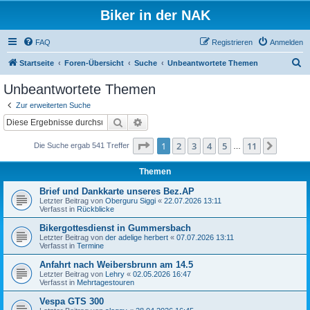
Biker in der NAK
FAQ
Registrieren
Anmelden
S
Startseite
Foren-Übersicht
Suche
Unbeantwortete Themen
u
Unbeantwortete Themen
c
Zur erweiterten Suche
h
Suche
Erweiterte Suche
e
Seite
1
von
11
1
2
3
4
5
11
Nächst
Die Suche ergab 541 Treffer
…
Themen
Brief und Dankkarte unseres Bez.AP
Letzter Beitrag von
Oberguru Siggi
«
22.07.2026 13:11
Verfasst in
Rückblicke
Bikergottesdienst in Gummersbach
Letzter Beitrag von
der adelige herbert
«
07.07.2026 13:11
Verfasst in
Termine
Anfahrt nach Weibersbrunn am 14.5
Letzter Beitrag von
Lehry
«
02.05.2026 16:47
Verfasst in
Mehrtagestouren
Vespa GTS 300