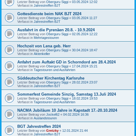
Letzter Beitrag von
Oberguru Siggi
«
03.05.2024 12:02
Verfasst in
Jahrestreffen BJT
Gottesdienste beim NAK BJT 2024
Letzter Beitrag von
Oberguru Siggi
«
03.05.2024 11:27
Verfasst in
Jahrestreffen BJT
Ausfahrt in die Pyrenäen 20.8. - 10.9.2024
Letzter Beitrag von
Oberguru Siggi
«
02.05.2024 12:22
Verfasst in
Mehrtagestouren
Hochzeit von Lena geb. Herr
Letzter Beitrag von
Oberguru Siggi
«
30.04.2024 18:47
Verfasst in
Aktenkeller
Anfahrt zum Auftakt GD in Schorndord am 28.4.2024
Letzter Beitrag von
Oberguru Siggi
«
17.04.2024 15:21
Verfasst in
Tagestouren und Ausfahrten
Süddeutscher Kirchentag Karlsruhe
Letzter Beitrag von
Oberguru Siggi
«
28.02.2024 23:07
Verfasst in
Jahrestreffen BJT
Sommerfest Gemeinde Sinzig, Samstag 13.Juli 2024
Letzter Beitrag von
Oberguru Siggi
«
18.02.2024 19:53
Verfasst in
Tagestouren und Ausfahrten
NACMA Jubiläum 10 Jahre in Kapstadt 17.-20.10.2024
Letzter Beitrag von
Jockel62
«
04.02.2024 16:36
Verfasst in
Auslandstouren
BGT Jahrestreffen 2024
Letzter Beitrag von
Gretzky
«
12.01.2024 21:44
Verfasst in
Jahrestreffen BJT