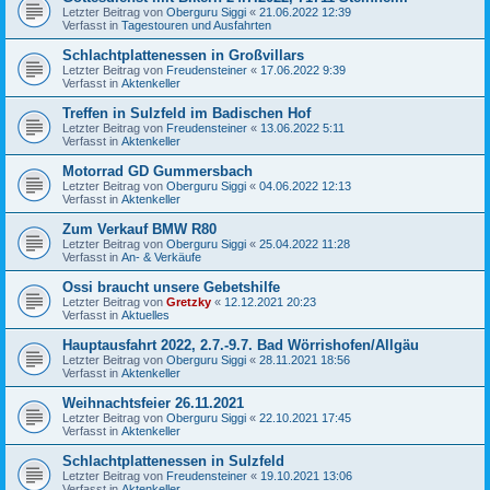
Letzter Beitrag von
Oberguru Siggi
«
21.06.2022 12:39
Verfasst in
Tagestouren und Ausfahrten
Schlachtplattenessen in Großvillars
Letzter Beitrag von
Freudensteiner
«
17.06.2022 9:39
Verfasst in
Aktenkeller
Treffen in Sulzfeld im Badischen Hof
Letzter Beitrag von
Freudensteiner
«
13.06.2022 5:11
Verfasst in
Aktenkeller
Motorrad GD Gummersbach
Letzter Beitrag von
Oberguru Siggi
«
04.06.2022 12:13
Verfasst in
Aktenkeller
Zum Verkauf BMW R80
Letzter Beitrag von
Oberguru Siggi
«
25.04.2022 11:28
Verfasst in
An- & Verkäufe
Ossi braucht unsere Gebetshilfe
Letzter Beitrag von
Gretzky
«
12.12.2021 20:23
Verfasst in
Aktuelles
Hauptausfahrt 2022, 2.7.-9.7. Bad Wörrishofen/Allgäu
Letzter Beitrag von
Oberguru Siggi
«
28.11.2021 18:56
Verfasst in
Aktenkeller
Weihnachtsfeier 26.11.2021
Letzter Beitrag von
Oberguru Siggi
«
22.10.2021 17:45
Verfasst in
Aktenkeller
Schlachtplattenessen in Sulzfeld
Letzter Beitrag von
Freudensteiner
«
19.10.2021 13:06
Verfasst in
Aktenkeller