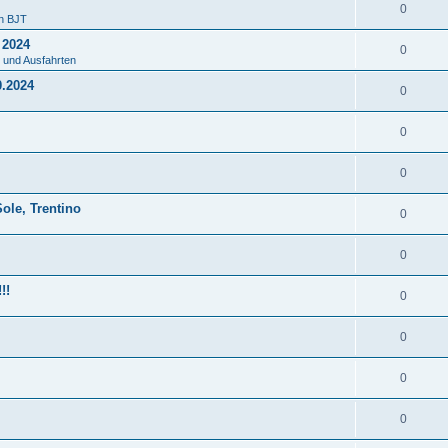
0
en BJT
 2024
0
 und Ausfahrten
0.2024
0
0
0
ole, Trentino
0
0
!!
0
0
0
0