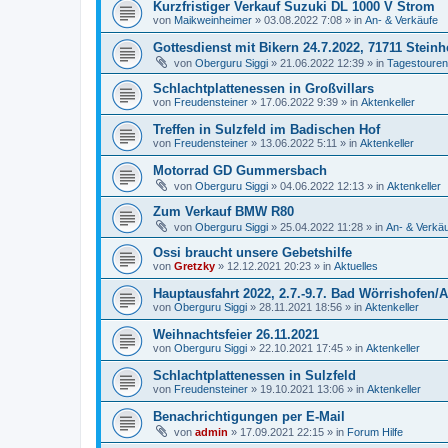
Kurzfristiger Verkauf Suzuki DL 1000 V Strom
von
Maikweinheimer
»
03.08.2022 7:08
» in
An- & Verkäufe
Gottesdienst mit Bikern 24.7.2022, 71711 Stein
von
Oberguru Siggi
»
21.06.2022 12:39
» in
Tagestouren
Schlachtplattenessen in Großvillars
von
Freudensteiner
»
17.06.2022 9:39
» in
Aktenkeller
Treffen in Sulzfeld im Badischen Hof
von
Freudensteiner
»
13.06.2022 5:11
» in
Aktenkeller
Motorrad GD Gummersbach
von
Oberguru Siggi
»
04.06.2022 12:13
» in
Aktenkeller
Zum Verkauf BMW R80
von
Oberguru Siggi
»
25.04.2022 11:28
» in
An- & Verkä
Ossi braucht unsere Gebetshilfe
von
Gretzky
»
12.12.2021 20:23
» in
Aktuelles
Hauptausfahrt 2022, 2.7.-9.7. Bad Wörrishofen/A
von
Oberguru Siggi
»
28.11.2021 18:56
» in
Aktenkeller
Weihnachtsfeier 26.11.2021
von
Oberguru Siggi
»
22.10.2021 17:45
» in
Aktenkeller
Schlachtplattenessen in Sulzfeld
von
Freudensteiner
»
19.10.2021 13:06
» in
Aktenkeller
Benachrichtigungen per E-Mail
von
admin
»
17.09.2021 22:15
» in
Forum Hilfe