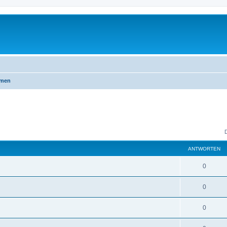
emen
ANTWORTEN
0
0
0