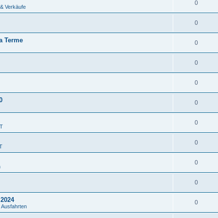
0
 & Verkäufe
0
ta Terme
0
0
0
0
0
0
JT
0
T
0
n
0
.2024
0
 Ausfahrten