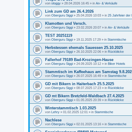
von
sloggy
»
28.04.2026 16:45
» in
An- & Verkäufe
Link zum GD am 26.4.2026
von
Oberguru Siggi
»
25.04.2026 10:03
» in
25 Jahrfeier de
Klamotten und Versch.
von
Oberguru Siggi
»
23.02.2026 20:07
» in
An- & Verkäufe
TEST 20251119
von
Oberguru Siggi
»
19.11.2025 17:29
» in
Stammtische
Herbstessen ehemals Sauessen 25.10.2025
von
Oberguru Siggi
»
26.10.2025 22:06
» in
Rückblicke
Fallerhof 79189 Bad-Krozingen-Hause
von
Oberguru Siggi
»
24.09.2025 10:12
» in
Biker Hotels
Stammtisch im Kaffeehaus am Samstag 9.8.202
von
Oberguru Siggi
»
26.07.2025 16:49
» in
Stammtische
GD mit Bikern in Haiterbach 25.5.2025
von
Oberguru Siggi
»
08.07.2025 17:23
» in
Rückblicke
GD mt Bikern Bretzfeld-Waldbach 27.4.2025
von
Oberguru Siggi
»
01.05.2025 20:39
» in
Rückblicke
Winterstammtisch 1.03.2025
von
Lehry
»
01.02.2025 12:01
» in
Stammtische
Nachlese
von
Oberguru Siggi
»
02.01.2025 13:16
» in
Stammtische