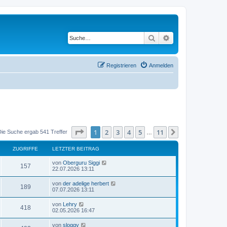
Suche
Erweiterte Suche
Registrieren
Anmelden
Seite
1
von
11
1
2
3
4
5
11
Nächste
Die Suche ergab 541 Treffer
…
ZUGRIFFE
LETZTER BEITRAG
von
Oberguru Siggi
157
22.07.2026 13:11
von
der adelige herbert
189
07.07.2026 13:11
von
Lehry
418
02.05.2026 16:47
von
sloggy