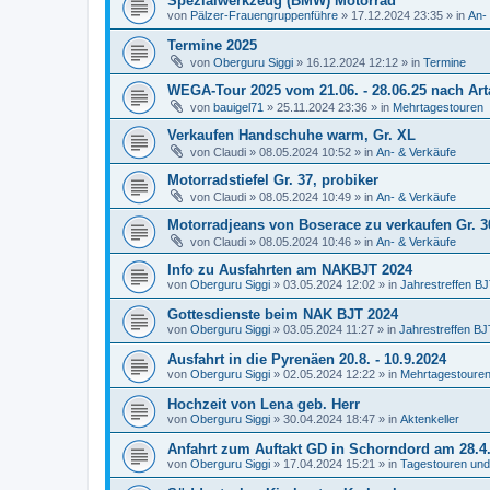
Spezialwerkzeug (BMW) Motorrad
von
Pälzer-Frauengruppenführe
»
17.12.2024 23:35
» in
An-
Termine 2025
von
Oberguru Siggi
»
16.12.2024 12:12
» in
Termine
WEGA-Tour 2025 vom 21.06. - 28.06.25 nach Ar
von
bauigel71
»
25.11.2024 23:36
» in
Mehrtagestouren
Verkaufen Handschuhe warm, Gr. XL
von
Claudi
»
08.05.2024 10:52
» in
An- & Verkäufe
Motorradstiefel Gr. 37, probiker
von
Claudi
»
08.05.2024 10:49
» in
An- & Verkäufe
Motorradjeans von Boserace zu verkaufen Gr. 3
von
Claudi
»
08.05.2024 10:46
» in
An- & Verkäufe
Info zu Ausfahrten am NAKBJT 2024
von
Oberguru Siggi
»
03.05.2024 12:02
» in
Jahrestreffen B
Gottesdienste beim NAK BJT 2024
von
Oberguru Siggi
»
03.05.2024 11:27
» in
Jahrestreffen BJ
Ausfahrt in die Pyrenäen 20.8. - 10.9.2024
von
Oberguru Siggi
»
02.05.2024 12:22
» in
Mehrtagestoure
Hochzeit von Lena geb. Herr
von
Oberguru Siggi
»
30.04.2024 18:47
» in
Aktenkeller
Anfahrt zum Auftakt GD in Schorndord am 28.4
von
Oberguru Siggi
»
17.04.2024 15:21
» in
Tagestouren und