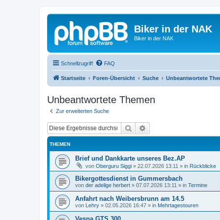
Biker in der NAK
Biker in der NAK
Schnellzugriff
FAQ
Startseite
Foren-Übersicht
Suche
Unbeantwortete Th
Unbeantwortete Themen
Zur erweiterten Suche
Suche
Erweiterte Suche
THEMEN
Brief und Dankkarte unseres Bez.AP
von
Oberguru Siggi
»
22.07.2026 13:11
» in
Rückblicke
Bikergottesdienst in Gummersbach
von
der adelige herbert
»
07.07.2026 13:11
» in
Termine
Anfahrt nach Weibersbrunn am 14.5
von
Lehry
»
02.05.2026 16:47
» in
Mehrtagestouren
Vespa GTS 300