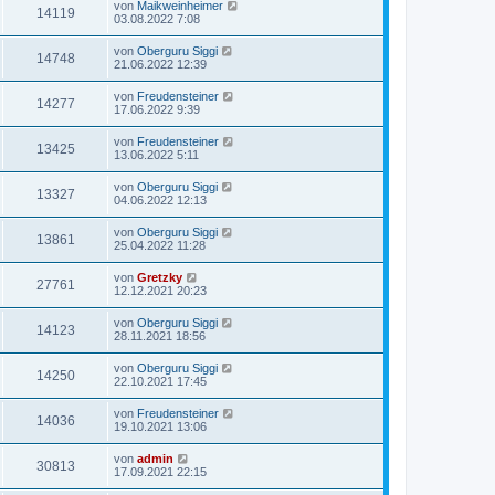
von
Maikweinheimer
14119
03.08.2022 7:08
von
Oberguru Siggi
14748
21.06.2022 12:39
von
Freudensteiner
14277
17.06.2022 9:39
von
Freudensteiner
13425
13.06.2022 5:11
von
Oberguru Siggi
13327
04.06.2022 12:13
von
Oberguru Siggi
13861
25.04.2022 11:28
von
Gretzky
27761
12.12.2021 20:23
von
Oberguru Siggi
14123
28.11.2021 18:56
von
Oberguru Siggi
14250
22.10.2021 17:45
von
Freudensteiner
14036
19.10.2021 13:06
von
admin
30813
17.09.2021 22:15