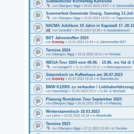
Süddeutscher Kirchentag Karlsruhe
von
Oberguru Siggi
»
28.02.2024 23:07
» in
Jahrestreff
Sommerfest Gemeinde Sinzig, Samstag 13.Juli
von
Oberguru Siggi
»
18.02.2024 19:53
» in
Tagestouren
NACMA Jubiläum 10 Jahre in Kapstadt 17.-20.1
von
Jockel62
»
04.02.2024 16:36
» in
Auslandstouren
BGT Jahrestreffen 2024
von
Gretzky
»
12.01.2024 21:44
» in
Jahrestreffen BJT
Termine 2024
von
Oberguru Siggi
»
19.11.2023 18:11
» in
Termine
WEGA-Tour 2024 vom 08.06. - 15.06. ins Val di S
von
bauigel71
»
11.11.2023 15:11
» in
Mehrtagestouren
Stammtisch im Kaffeehaus am 28.07.2023
von
Gretzky
»
10.07.2023 19:20
» in
Stammtische
BMW K1200S zu verkaufen / Liebhaberfahrzeug!
von
manuelstgt
»
22.06.2023 23:17
» in
An- & Verkäufe
Planung Rumänien Tour September 2023
von
Oberguru Siggi
»
26.02.2023 19:45
» in
Planung
Winterstammtisch 18.03.2023
von
Lehry
»
20.02.2023 16:18
» in
Aktenkeller
Termine 2023
von
Oberguru Siggi
»
27.11.2022 21:00
» in
Termine