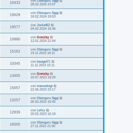
von
Oberguru Siggi
10433
28.02.2024 23:07
von
Oberguru Siggi
10029
18.02.2024 19:53
von
Jockel62
19577
04.02.2024 16:36
von
Gretzky
10880
12.01.2024 21:44
von
Oberguru Siggi
15162
19.11.2023 18:11
von
bauigel71
10345
11.11.2023 15:11
von
Gretzky
13455
10.07.2023 19:20
von
manuelstgt
15057
22.06.2023 23:17
von
Oberguru Siggi
13257
26.02.2023 19:45
von
Lehry
12839
20.02.2023 16:18
von
Oberguru Siggi
16505
27.11.2022 21:00