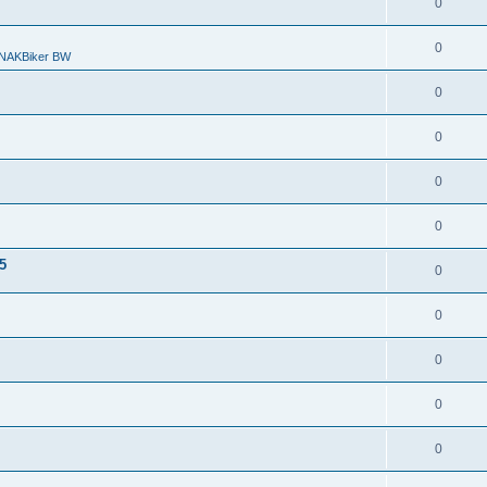
0
0
r NAKBiker BW
0
0
0
0
5
0
0
0
0
0