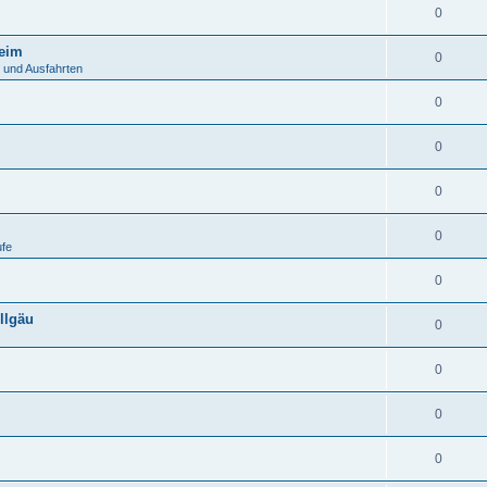
0
heim
0
 und Ausfahrten
0
0
0
0
ufe
0
llgäu
0
0
0
0