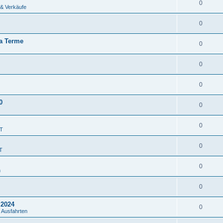
0
 & Verkäufe
0
ta Terme
0
0
0
0
0
0
JT
0
T
0
n
0
.2024
0
 Ausfahrten