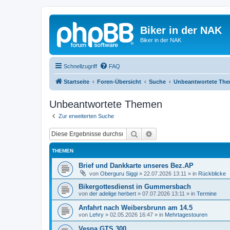
Biker in der NAK
Biker in der NAK
Schnellzugriff
FAQ
Startseite
Foren-Übersicht
Suche
Unbeantwortete Th
Unbeantwortete Themen
Zur erweiterten Suche
Suche
Erweiterte Suche
THEMEN
Brief und Dankkarte unseres Bez.AP
von
Oberguru Siggi
»
22.07.2026 13:11
» in
Rückblicke
Bikergottesdienst in Gummersbach
von
der adelige herbert
»
07.07.2026 13:11
» in
Termine
Anfahrt nach Weibersbrunn am 14.5
von
Lehry
»
02.05.2026 16:47
» in
Mehrtagestouren
Vespa GTS 300