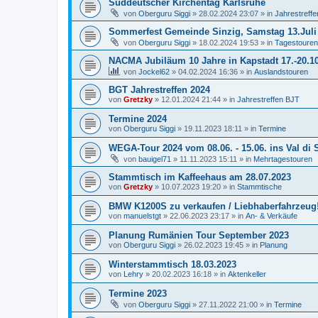
Süddeutscher Kirchentag Karlsruhe
von
Oberguru Siggi
»
28.02.2024 23:07
» in
Jahrestreff
Sommerfest Gemeinde Sinzig, Samstag 13.Juli
von
Oberguru Siggi
»
18.02.2024 19:53
» in
Tagestouren
NACMA Jubiläum 10 Jahre in Kapstadt 17.-20.1
von
Jockel62
»
04.02.2024 16:36
» in
Auslandstouren
BGT Jahrestreffen 2024
von
Gretzky
»
12.01.2024 21:44
» in
Jahrestreffen BJT
Termine 2024
von
Oberguru Siggi
»
19.11.2023 18:11
» in
Termine
WEGA-Tour 2024 vom 08.06. - 15.06. ins Val di S
von
bauigel71
»
11.11.2023 15:11
» in
Mehrtagestouren
Stammtisch im Kaffeehaus am 28.07.2023
von
Gretzky
»
10.07.2023 19:20
» in
Stammtische
BMW K1200S zu verkaufen / Liebhaberfahrzeug!
von
manuelstgt
»
22.06.2023 23:17
» in
An- & Verkäufe
Planung Rumänien Tour September 2023
von
Oberguru Siggi
»
26.02.2023 19:45
» in
Planung
Winterstammtisch 18.03.2023
von
Lehry
»
20.02.2023 16:18
» in
Aktenkeller
Termine 2023
von
Oberguru Siggi
»
27.11.2022 21:00
» in
Termine