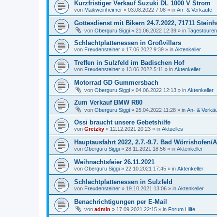
Kurzfristiger Verkauf Suzuki DL 1000 V Strom
von
Maikweinheimer
»
03.08.2022 7:08
» in
An- & Verkäufe
Gottesdienst mit Bikern 24.7.2022, 71711 Stein
von
Oberguru Siggi
»
21.06.2022 12:39
» in
Tagestouren
Schlachtplattenessen in Großvillars
von
Freudensteiner
»
17.06.2022 9:39
» in
Aktenkeller
Treffen in Sulzfeld im Badischen Hof
von
Freudensteiner
»
13.06.2022 5:11
» in
Aktenkeller
Motorrad GD Gummersbach
von
Oberguru Siggi
»
04.06.2022 12:13
» in
Aktenkeller
Zum Verkauf BMW R80
von
Oberguru Siggi
»
25.04.2022 11:28
» in
An- & Verkä
Ossi braucht unsere Gebetshilfe
von
Gretzky
»
12.12.2021 20:23
» in
Aktuelles
Hauptausfahrt 2022, 2.7.-9.7. Bad Wörrishofen/A
von
Oberguru Siggi
»
28.11.2021 18:56
» in
Aktenkeller
Weihnachtsfeier 26.11.2021
von
Oberguru Siggi
»
22.10.2021 17:45
» in
Aktenkeller
Schlachtplattenessen in Sulzfeld
von
Freudensteiner
»
19.10.2021 13:06
» in
Aktenkeller
Benachrichtigungen per E-Mail
von
admin
»
17.09.2021 22:15
» in
Forum Hilfe