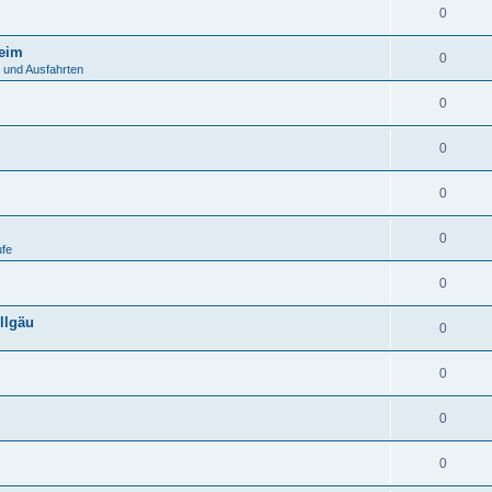
0
heim
0
 und Ausfahrten
0
0
0
0
ufe
0
llgäu
0
0
0
0