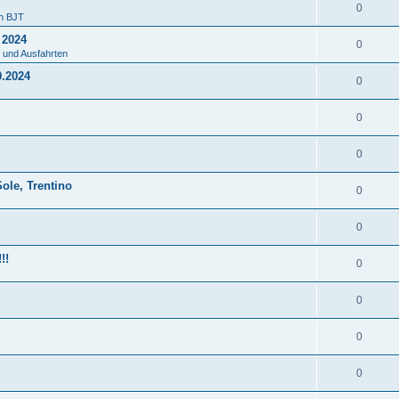
0
en BJT
 2024
0
 und Ausfahrten
0.2024
0
0
0
ole, Trentino
0
0
!!
0
0
0
0