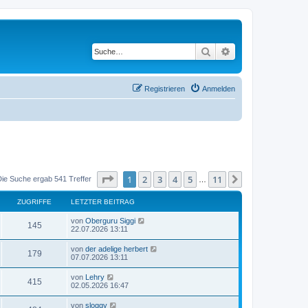
Suche
Erweiterte Suche
Registrieren
Anmelden
Seite
1
von
11
1
2
3
4
5
11
Nächste
Die Suche ergab 541 Treffer
…
ZUGRIFFE
LETZTER BEITRAG
von
Oberguru Siggi
145
22.07.2026 13:11
von
der adelige herbert
179
07.07.2026 13:11
von
Lehry
415
02.05.2026 16:47
von
sloggy