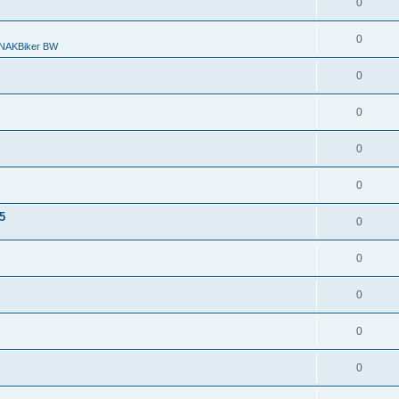
0
0
r NAKBiker BW
0
0
0
0
5
0
0
0
0
0