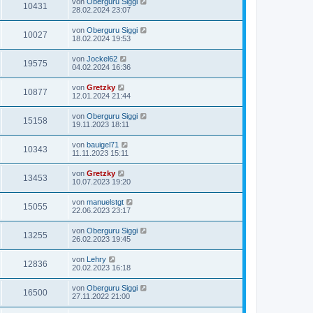
von
Oberguru Siggi
10431
28.02.2024 23:07
von
Oberguru Siggi
10027
18.02.2024 19:53
von
Jockel62
19575
04.02.2024 16:36
von
Gretzky
10877
12.01.2024 21:44
von
Oberguru Siggi
15158
19.11.2023 18:11
von
bauigel71
10343
11.11.2023 15:11
von
Gretzky
13453
10.07.2023 19:20
von
manuelstgt
15055
22.06.2023 23:17
von
Oberguru Siggi
13255
26.02.2023 19:45
von
Lehry
12836
20.02.2023 16:18
von
Oberguru Siggi
16500
27.11.2022 21:00