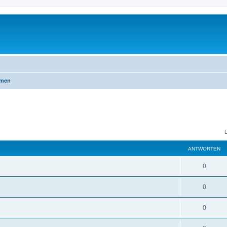
emen
ANTWORTEN
0
0
0