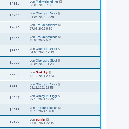
von
Maikweinheimer
14115
03.08.2022 7:08
von
Oberguru Siggi
14744
21.06.2022 12:39
von
Freudensteiner
14275
17.06.2022 9:39
von
Freudensteiner
13423
13.06.2022 5:11
von
Oberguru Siggi
13325
04.06.2022 12:13
von
Oberguru Siggi
13856
25.04.2022 11:28
von
Gretzky
27756
12.12.2021 20:23
von
Oberguru Siggi
14119
28.11.2021 18:56
von
Oberguru Siggi
14247
22.10.2021 17:45
von
Freudensteiner
14033
19.10.2021 13:06
von
admin
30805
17.09.2021 22:15