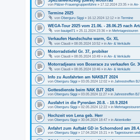
Spezialwerkzeug (BMW) Motorrad
von
Pälzer-Frauengruppenführe
»
17.12.2024 23:35
» in
An-
Termine 2025
von
Oberguru Siggi
»
16.12.2024 12:12
» in
Termine
WEGA-Tour 2025 vom 21.06. - 28.06.25 nach Ar
von
bauigel71
»
25.11.2024 23:36
» in
Mehrtagestouren
Verkaufen Handschuhe warm, Gr. XL
von
Claudi
»
08.05.2024 10:52
» in
An- & Verkäufe
Motorradstiefel Gr. 37, probiker
von
Claudi
»
08.05.2024 10:49
» in
An- & Verkäufe
Motorradjeans von Boserace zu verkaufen Gr. 3
von
Claudi
»
08.05.2024 10:46
» in
An- & Verkäufe
Info zu Ausfahrten am NAKBJT 2024
von
Oberguru Siggi
»
03.05.2024 12:02
» in
Jahrestreffen B
Gottesdienste beim NAK BJT 2024
von
Oberguru Siggi
»
03.05.2024 11:27
» in
Jahrestreffen BJ
Ausfahrt in die Pyrenäen 20.8. - 10.9.2024
von
Oberguru Siggi
»
02.05.2024 12:22
» in
Mehrtagestoure
Hochzeit von Lena geb. Herr
von
Oberguru Siggi
»
30.04.2024 18:47
» in
Aktenkeller
Anfahrt zum Auftakt GD in Schorndord am 28.4
von
Oberguru Siggi
»
17.04.2024 15:21
» in
Tagestouren und