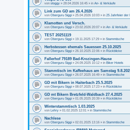
von
sloggy
»
28.04.2026 16:45
» in
An- & Verkäufe
Link zum GD am 26.4.2026
von
Oberguru Siggi
»
25.04.2026 10:03
» in
25 Jahrfeier de
Klamotten und Versch.
von
Oberguru Siggi
»
23.02.2026 20:07
» in
An- & Verkäufe
TEST 20251119
von
Oberguru Siggi
»
19.11.2025 17:29
» in
Stammtische
Herbstessen ehemals Sauessen 25.10.2025
von
Oberguru Siggi
»
26.10.2025 22:06
» in
Rückblicke
Fallerhof 79189 Bad-Krozingen-Hause
von
Oberguru Siggi
»
24.09.2025 10:12
» in
Biker Hotels
Stammtisch im Kaffeehaus am Samstag 9.8.202
von
Oberguru Siggi
»
26.07.2025 16:49
» in
Stammtische
GD mit Bikern in Haiterbach 25.5.2025
von
Oberguru Siggi
»
08.07.2025 17:23
» in
Rückblicke
GD mt Bikern Bretzfeld-Waldbach 27.4.2025
von
Oberguru Siggi
»
01.05.2025 20:39
» in
Rückblicke
Winterstammtisch 1.03.2025
von
Lehry
»
01.02.2025 12:01
» in
Stammtische
Nachlese
von
Oberguru Siggi
»
02.01.2025 13:16
» in
Stammtische