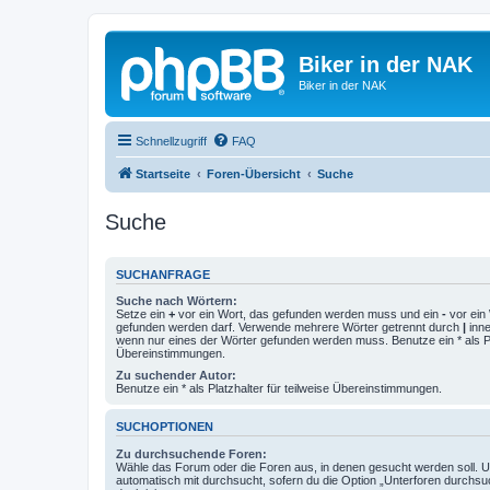
Biker in der NAK
Biker in der NAK
Schnellzugriff
FAQ
Startseite
Foren-Übersicht
Suche
Suche
SUCHANFRAGE
Suche nach Wörtern:
Setze ein
+
vor ein Wort, das gefunden werden muss und ein
-
vor ein 
gefunden werden darf. Verwende mehrere Wörter getrennt durch
|
inne
wenn nur eines der Wörter gefunden werden muss. Benutze ein * als Pla
Übereinstimmungen.
Zu suchender Autor:
Benutze ein * als Platzhalter für teilweise Übereinstimmungen.
SUCHOPTIONEN
Zu durchsuchende Foren:
Wähle das Forum oder die Foren aus, in denen gesucht werden soll. 
automatisch mit durchsucht, sofern du die Option „Unterforen durchsu