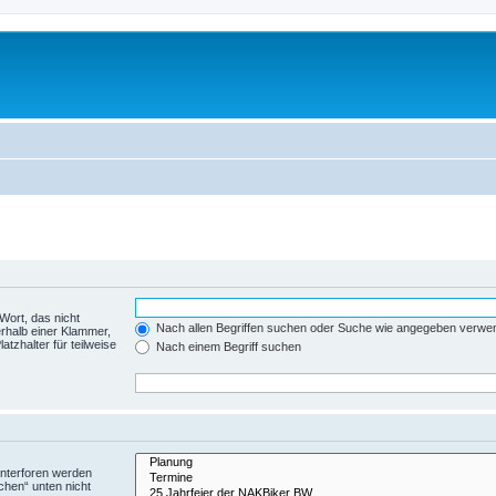
Wort, das nicht
Nach allen Begriffen suchen oder Suche wie angegeben verwe
rhalb einer Klammer,
tzhalter für teilweise
Nach einem Begriff suchen
Unterforen werden
chen“ unten nicht