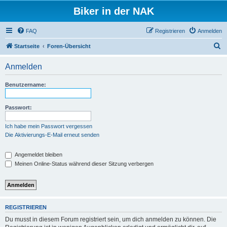
Biker in der NAK
FAQ
Registrieren
Anmelden
S
Startseite
Foren-Übersicht
u
Anmelden
c
h
Benutzername:
e
Passwort:
Ich habe mein Passwort vergessen
Die Aktivierungs-E-Mail erneut senden
Angemeldet bleiben
Meinen Online-Status während dieser Sitzung verbergen
REGISTRIEREN
Du musst in diesem Forum registriert sein, um dich anmelden zu können. Die