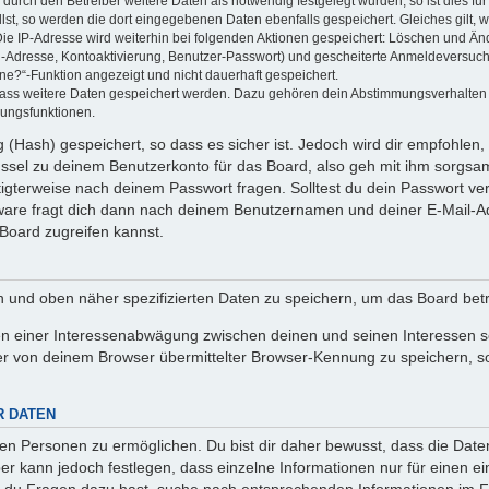
rch den Betreiber weitere Daten als notwendig festgelegt wurden, so ist dies für 
llst, so werden die dort eingegebenen Daten ebenfalls gespeichert. Gleiches gilt, 
Die IP-Adresse wird weiterhin bei folgenden Aktionen gespeichert: Löschen und Än
l-Adresse, Kontoaktivierung, Benutzer-Passwort) und gescheiterte Anmeldeversuch
ine?“-Funktion angezeigt und nicht dauerhaft gespeichert.
 dass weitere Daten gespeichert werden. Dazu gehören dein Abstimmungsverhalten
gungsfunktionen.
(Hash) gespeichert, so dass es sicher ist. Jedoch wird dir empfohlen, 
ssel zu deinem Benutzerkonto für das Board, also geh mit ihm sorgsam
htigterweise nach deinem Passwort fragen. Solltest du dein Passwort v
are fragt dich dann nach deinem Benutzernamen und deiner E-Mail-Ad
Board zugreifen kannst.
en und oben näher spezifizierten Daten zu speichern, um das Board bet
en einer Interessenabwägung zwischen deinen und seinen Interessen sow
r von deinem Browser übermittelter Browser-Kennung zu speichern, so
R DATEN
n Personen zu ermöglichen. Du bist dir daher bewusst, dass die Daten d
ber kann jedoch festlegen, dass einzelne Informationen nur für einen ei