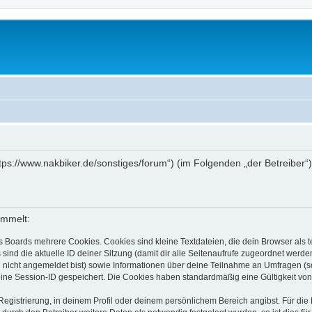
„https://www.nakbiker.de/sonstiges/forum“) (im Folgenden „der Betreibe
ammelt:
s Boards mehrere Cookies. Cookies sind kleine Textdateien, die dein Browser als
 sind die aktuelle ID deiner Sitzung (damit dir alle Seitenaufrufe zugeordnet werd
u nicht angemeldet bist) sowie Informationen über deine Teilnahme an Umfragen (s
eine Session-ID gespeichert. Die Cookies haben standardmäßig eine Gültigkeit von 
Registrierung, in deinem Profil oder deinem persönlichem Bereich angibst. Für di