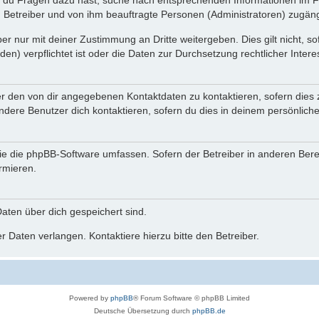
n du Fragen dazu hast, suche nach entsprechenden Informationen im Fo
n Betreiber und von ihm beauftragte Personen (Administratoren) zugäng
r nur mit deiner Zustimmung an Dritte weitergeben. Dies gilt nicht, s
n) verpflichtet ist oder die Daten zur Durchsetzung rechtlicher Interes
er den von dir angegebenen Kontaktdaten zu kontaktieren, sofern dies 
andere Benutzer dich kontaktieren, sofern du dies in deinem persönliche
, die die phpBB-Software umfassen. Sofern der Betreiber in anderen Be
ormieren.
 Daten über dich gespeichert sind.
 Daten verlangen. Kontaktiere hierzu bitte den Betreiber.
Powered by
phpBB
® Forum Software © phpBB Limited
Deutsche Übersetzung durch
phpBB.de