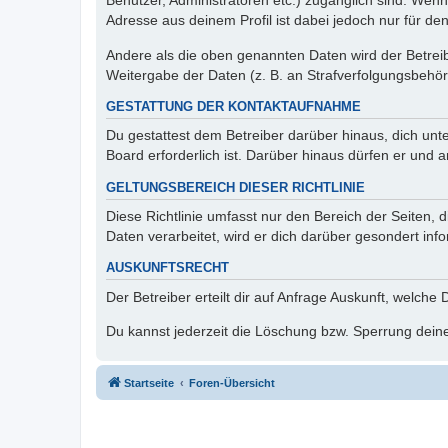
Benutzer, Administratoren etc.) zugänglich sind. Wen
Adresse aus deinem Profil ist dabei jedoch nur für de
Andere als die oben genannten Daten wird der Betreibe
Weitergabe der Daten (z. B. an Strafverfolgungsbehörde
GESTATTUNG DER KONTAKTAUFNAHME
Du gestattest dem Betreiber darüber hinaus, dich unt
Board erforderlich ist. Darüber hinaus dürfen er und 
GELTUNGSBEREICH DIESER RICHTLINIE
Diese Richtlinie umfasst nur den Bereich der Seiten
Daten verarbeitet, wird er dich darüber gesondert inf
AUSKUNFTSRECHT
Der Betreiber erteilt dir auf Anfrage Auskunft, welche
Du kannst jederzeit die Löschung bzw. Sperrung deiner
Startseite
Foren-Übersicht