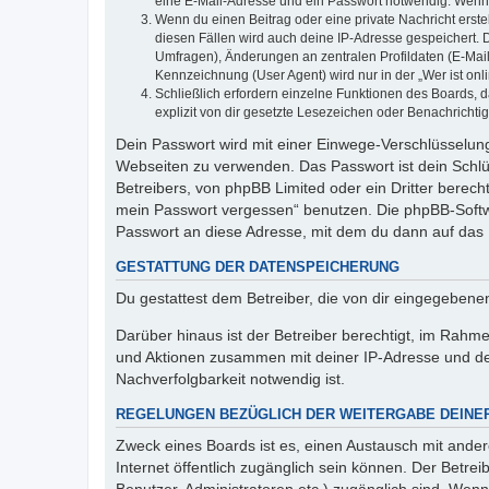
eine E-Mail-Adresse und ein Passwort notwendig. Wenn du
Wenn du einen Beitrag oder eine private Nachricht erste
diesen Fällen wird auch deine IP-Adresse gespeichert. 
Umfragen), Änderungen an zentralen Profildaten (E-Mai
Kennzeichnung (User Agent) wird nur in der „Wer ist onl
Schließlich erfordern einzelne Funktionen des Boards,
explizit von dir gesetzte Lesezeichen oder Benachrichti
Dein Passwort wird mit einer Einwege-Verschlüsselung 
Webseiten zu verwenden. Das Passwort ist dein Schlü
Betreibers, von phpBB Limited oder ein Dritter berec
mein Passwort vergessen“ benutzen. Die phpBB-Softw
Passwort an diese Adresse, mit dem du dann auf das 
GESTATTUNG DER DATENSPEICHERUNG
Du gestattest dem Betreiber, die von dir eingegeben
Darüber hinaus ist der Betreiber berechtigt, im Rahm
und Aktionen zusammen mit deiner IP-Adresse und de
Nachverfolgbarkeit notwendig ist.
REGELUNGEN BEZÜGLICH DER WEITERGABE DEINE
Zweck eines Boards ist es, einen Austausch mit andere
Internet öffentlich zugänglich sein können. Der Betrei