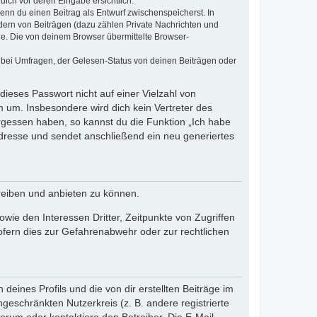
dich vor deren Eingabe ersichtlich.
wenn du einen Beitrag als Entwurf zwischenspeicherst. In
dern von Beiträgen (dazu zählen Private Nachrichten und
e. Die von deinem Browser übermittelte Browser-
 bei Umfragen, der Gelesen-Status von deinen Beiträgen oder
dieses Passwort nicht auf einer Vielzahl von
 um. Insbesondere wird dich kein Vertreter des
ergessen haben, so kannst du die Funktion „Ich habe
resse und sendet anschließend ein neu generiertes
reiben und anbieten zu können.
ie den Interessen Dritter, Zeitpunkte von Zugriffen
fern dies zur Gefahrenabwehr oder zur rechtlichen
eines Profils und die von dir erstellten Beiträge im
ngeschränkten Nutzerkreis (z. B. andere registrierte