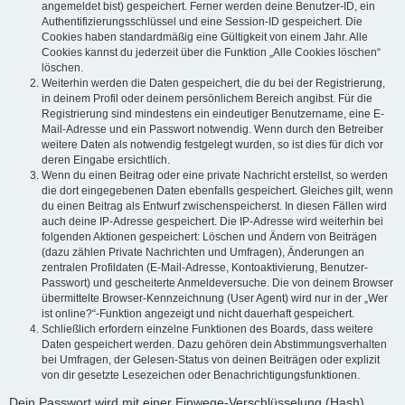
angemeldet bist) gespeichert. Ferner werden deine Benutzer-ID, ein
Authentifizierungsschlüssel und eine Session-ID gespeichert. Die
Cookies haben standardmäßig eine Gültigkeit von einem Jahr. Alle
Cookies kannst du jederzeit über die Funktion „Alle Cookies löschen“
löschen.
Weiterhin werden die Daten gespeichert, die du bei der Registrierung,
in deinem Profil oder deinem persönlichem Bereich angibst. Für die
Registrierung sind mindestens ein eindeutiger Benutzername, eine E-
Mail-Adresse und ein Passwort notwendig. Wenn durch den Betreiber
weitere Daten als notwendig festgelegt wurden, so ist dies für dich vor
deren Eingabe ersichtlich.
Wenn du einen Beitrag oder eine private Nachricht erstellst, so werden
die dort eingegebenen Daten ebenfalls gespeichert. Gleiches gilt, wenn
du einen Beitrag als Entwurf zwischenspeicherst. In diesen Fällen wird
auch deine IP-Adresse gespeichert. Die IP-Adresse wird weiterhin bei
folgenden Aktionen gespeichert: Löschen und Ändern von Beiträgen
(dazu zählen Private Nachrichten und Umfragen), Änderungen an
zentralen Profildaten (E-Mail-Adresse, Kontoaktivierung, Benutzer-
Passwort) und gescheiterte Anmeldeversuche. Die von deinem Browser
übermittelte Browser-Kennzeichnung (User Agent) wird nur in der „Wer
ist online?“-Funktion angezeigt und nicht dauerhaft gespeichert.
Schließlich erfordern einzelne Funktionen des Boards, dass weitere
Daten gespeichert werden. Dazu gehören dein Abstimmungsverhalten
bei Umfragen, der Gelesen-Status von deinen Beiträgen oder explizit
von dir gesetzte Lesezeichen oder Benachrichtigungsfunktionen.
Dein Passwort wird mit einer Einwege-Verschlüsselung (Hash)