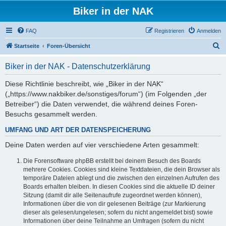
Biker in der NAK
FAQ
Registrieren
Anmelden
S
Startseite
Foren-Übersicht
u
Biker in der NAK - Datenschutzerklärung
c
h
Diese Richtlinie beschreibt, wie „Biker in der NAK“
(„https://www.nakbiker.de/sonstiges/forum“) (im Folgenden „der
e
Betreiber“) die Daten verwendet, die während deines Foren-
Besuchs gesammelt werden.
UMFANG UND ART DER DATENSPEICHERUNG
Deine Daten werden auf vier verschiedene Arten gesammelt:
Die Forensoftware phpBB erstellt bei deinem Besuch des Boards
mehrere Cookies. Cookies sind kleine Textdateien, die dein Browser als
temporäre Dateien ablegt und die zwischen den einzelnen Aufrufen des
Boards erhalten bleiben. In diesen Cookies sind die aktuelle ID deiner
Sitzung (damit dir alle Seitenaufrufe zugeordnet werden können),
Informationen über die von dir gelesenen Beiträge (zur Markierung
dieser als gelesen/ungelesen; sofern du nicht angemeldet bist) sowie
Informationen über deine Teilnahme an Umfragen (sofern du nicht