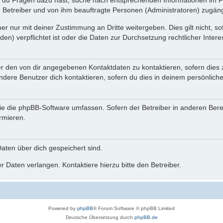
n du Fragen dazu hast, suche nach entsprechenden Informationen im Fo
n Betreiber und von ihm beauftragte Personen (Administratoren) zugäng
r nur mit deiner Zustimmung an Dritte weitergeben. Dies gilt nicht, s
n) verpflichtet ist oder die Daten zur Durchsetzung rechtlicher Interes
er den von dir angegebenen Kontaktdaten zu kontaktieren, sofern dies 
andere Benutzer dich kontaktieren, sofern du dies in deinem persönliche
, die die phpBB-Software umfassen. Sofern der Betreiber in anderen Be
ormieren.
 Daten über dich gespeichert sind.
 Daten verlangen. Kontaktiere hierzu bitte den Betreiber.
Powered by
phpBB
® Forum Software © phpBB Limited
Deutsche Übersetzung durch
phpBB.de