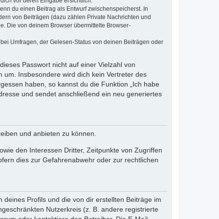
dich vor deren Eingabe ersichtlich.
wenn du einen Beitrag als Entwurf zwischenspeicherst. In
dern von Beiträgen (dazu zählen Private Nachrichten und
e. Die von deinem Browser übermittelte Browser-
 bei Umfragen, der Gelesen-Status von deinen Beiträgen oder
dieses Passwort nicht auf einer Vielzahl von
 um. Insbesondere wird dich kein Vertreter des
ergessen haben, so kannst du die Funktion „Ich habe
resse und sendet anschließend ein neu generiertes
reiben und anbieten zu können.
ie den Interessen Dritter, Zeitpunkte von Zugriffen
fern dies zur Gefahrenabwehr oder zur rechtlichen
eines Profils und die von dir erstellten Beiträge im
ngeschränkten Nutzerkreis (z. B. andere registrierte