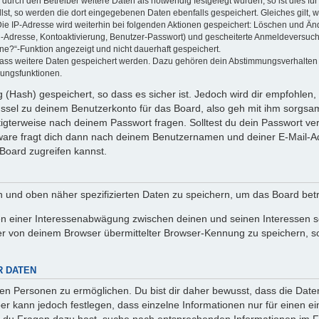
rch den Betreiber weitere Daten als notwendig festgelegt wurden, so ist dies für 
llst, so werden die dort eingegebenen Daten ebenfalls gespeichert. Gleiches gilt, 
Die IP-Adresse wird weiterhin bei folgenden Aktionen gespeichert: Löschen und Än
l-Adresse, Kontoaktivierung, Benutzer-Passwort) und gescheiterte Anmeldeversuch
ine?“-Funktion angezeigt und nicht dauerhaft gespeichert.
 dass weitere Daten gespeichert werden. Dazu gehören dein Abstimmungsverhalten
gungsfunktionen.
(Hash) gespeichert, so dass es sicher ist. Jedoch wird dir empfohlen, 
ssel zu deinem Benutzerkonto für das Board, also geh mit ihm sorgsam
htigterweise nach deinem Passwort fragen. Solltest du dein Passwort v
are fragt dich dann nach deinem Benutzernamen und deiner E-Mail-Ad
Board zugreifen kannst.
en und oben näher spezifizierten Daten zu speichern, um das Board bet
en einer Interessenabwägung zwischen deinen und seinen Interessen sow
r von deinem Browser übermittelter Browser-Kennung zu speichern, so
R DATEN
n Personen zu ermöglichen. Du bist dir daher bewusst, dass die Daten d
ber kann jedoch festlegen, dass einzelne Informationen nur für einen ei