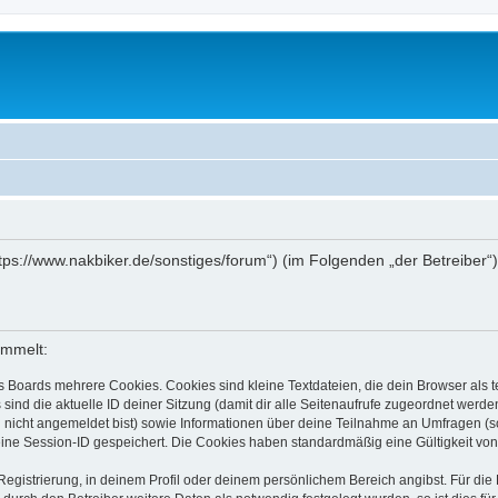
„https://www.nakbiker.de/sonstiges/forum“) (im Folgenden „der Betreibe
ammelt:
s Boards mehrere Cookies. Cookies sind kleine Textdateien, die dein Browser als
 sind die aktuelle ID deiner Sitzung (damit dir alle Seitenaufrufe zugeordnet werd
u nicht angemeldet bist) sowie Informationen über deine Teilnahme an Umfragen (s
eine Session-ID gespeichert. Die Cookies haben standardmäßig eine Gültigkeit von 
Registrierung, in deinem Profil oder deinem persönlichem Bereich angibst. Für di