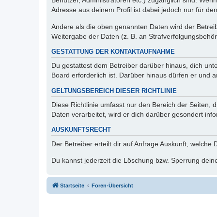
Benutzer, Administratoren etc.) zugänglich sind. Wen
Adresse aus deinem Profil ist dabei jedoch nur für de
Andere als die oben genannten Daten wird der Betreibe
Weitergabe der Daten (z. B. an Strafverfolgungsbehörde
GESTATTUNG DER KONTAKTAUFNAHME
Du gestattest dem Betreiber darüber hinaus, dich unt
Board erforderlich ist. Darüber hinaus dürfen er und 
GELTUNGSBEREICH DIESER RICHTLINIE
Diese Richtlinie umfasst nur den Bereich der Seiten
Daten verarbeitet, wird er dich darüber gesondert inf
AUSKUNFTSRECHT
Der Betreiber erteilt dir auf Anfrage Auskunft, welche
Du kannst jederzeit die Löschung bzw. Sperrung deiner
Startseite
Foren-Übersicht