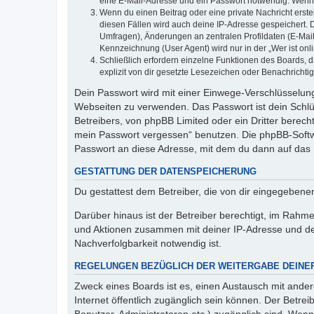
eine E-Mail-Adresse und ein Passwort notwendig. Wenn du
Wenn du einen Beitrag oder eine private Nachricht erste
diesen Fällen wird auch deine IP-Adresse gespeichert. 
Umfragen), Änderungen an zentralen Profildaten (E-Mai
Kennzeichnung (User Agent) wird nur in der „Wer ist onl
Schließlich erfordern einzelne Funktionen des Boards,
explizit von dir gesetzte Lesezeichen oder Benachrichti
Dein Passwort wird mit einer Einwege-Verschlüsselung 
Webseiten zu verwenden. Das Passwort ist dein Schlü
Betreibers, von phpBB Limited oder ein Dritter berec
mein Passwort vergessen“ benutzen. Die phpBB-Softw
Passwort an diese Adresse, mit dem du dann auf das 
GESTATTUNG DER DATENSPEICHERUNG
Du gestattest dem Betreiber, die von dir eingegeben
Darüber hinaus ist der Betreiber berechtigt, im Rahm
und Aktionen zusammen mit deiner IP-Adresse und de
Nachverfolgbarkeit notwendig ist.
REGELUNGEN BEZÜGLICH DER WEITERGABE DEINE
Zweck eines Boards ist es, einen Austausch mit andere
Internet öffentlich zugänglich sein können. Der Betrei