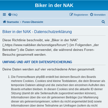
Biker in der NAK
FAQ
Registrieren
Anmelden
S
Startseite
Foren-Übersicht
u
Biker in der NAK - Datenschutzerklärung
c
h
Diese Richtlinie beschreibt, wie „Biker in der NAK“
(„https://www.nakbiker.de/sonstiges/forum“) (im Folgenden „der
e
Betreiber“) die Daten verwendet, die während deines Foren-
Besuchs gesammelt werden.
UMFANG UND ART DER DATENSPEICHERUNG
Deine Daten werden auf vier verschiedene Arten gesammelt:
Die Forensoftware phpBB erstellt bei deinem Besuch des Boards
mehrere Cookies. Cookies sind kleine Textdateien, die dein Browser als
temporäre Dateien ablegt und die zwischen den einzelnen Aufrufen des
Boards erhalten bleiben. In diesen Cookies sind die aktuelle ID deiner
Sitzung (damit dir alle Seitenaufrufe zugeordnet werden können),
Informationen über die von dir gelesenen Beiträge (zur Markierung
dieser als gelesen/ungelesen; sofern du nicht angemeldet bist) sowie
Informationen über deine Teilnahme an Umfragen (sofern du nicht