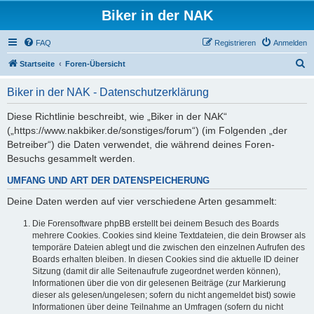
Biker in der NAK
FAQ
Registrieren
Anmelden
S
Startseite
Foren-Übersicht
u
Biker in der NAK - Datenschutzerklärung
c
h
Diese Richtlinie beschreibt, wie „Biker in der NAK“
(„https://www.nakbiker.de/sonstiges/forum“) (im Folgenden „der
e
Betreiber“) die Daten verwendet, die während deines Foren-
Besuchs gesammelt werden.
UMFANG UND ART DER DATENSPEICHERUNG
Deine Daten werden auf vier verschiedene Arten gesammelt:
Die Forensoftware phpBB erstellt bei deinem Besuch des Boards
mehrere Cookies. Cookies sind kleine Textdateien, die dein Browser als
temporäre Dateien ablegt und die zwischen den einzelnen Aufrufen des
Boards erhalten bleiben. In diesen Cookies sind die aktuelle ID deiner
Sitzung (damit dir alle Seitenaufrufe zugeordnet werden können),
Informationen über die von dir gelesenen Beiträge (zur Markierung
dieser als gelesen/ungelesen; sofern du nicht angemeldet bist) sowie
Informationen über deine Teilnahme an Umfragen (sofern du nicht