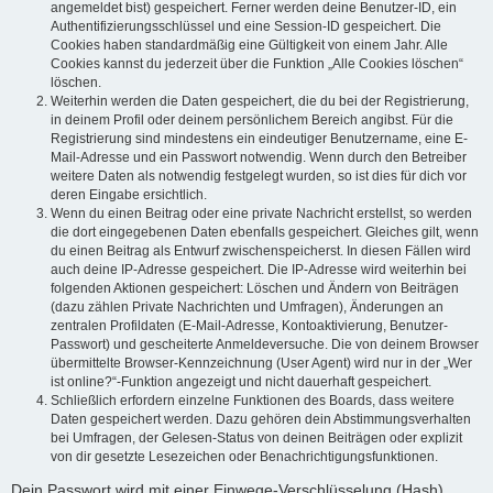
angemeldet bist) gespeichert. Ferner werden deine Benutzer-ID, ein
Authentifizierungsschlüssel und eine Session-ID gespeichert. Die
Cookies haben standardmäßig eine Gültigkeit von einem Jahr. Alle
Cookies kannst du jederzeit über die Funktion „Alle Cookies löschen“
löschen.
Weiterhin werden die Daten gespeichert, die du bei der Registrierung,
in deinem Profil oder deinem persönlichem Bereich angibst. Für die
Registrierung sind mindestens ein eindeutiger Benutzername, eine E-
Mail-Adresse und ein Passwort notwendig. Wenn durch den Betreiber
weitere Daten als notwendig festgelegt wurden, so ist dies für dich vor
deren Eingabe ersichtlich.
Wenn du einen Beitrag oder eine private Nachricht erstellst, so werden
die dort eingegebenen Daten ebenfalls gespeichert. Gleiches gilt, wenn
du einen Beitrag als Entwurf zwischenspeicherst. In diesen Fällen wird
auch deine IP-Adresse gespeichert. Die IP-Adresse wird weiterhin bei
folgenden Aktionen gespeichert: Löschen und Ändern von Beiträgen
(dazu zählen Private Nachrichten und Umfragen), Änderungen an
zentralen Profildaten (E-Mail-Adresse, Kontoaktivierung, Benutzer-
Passwort) und gescheiterte Anmeldeversuche. Die von deinem Browser
übermittelte Browser-Kennzeichnung (User Agent) wird nur in der „Wer
ist online?“-Funktion angezeigt und nicht dauerhaft gespeichert.
Schließlich erfordern einzelne Funktionen des Boards, dass weitere
Daten gespeichert werden. Dazu gehören dein Abstimmungsverhalten
bei Umfragen, der Gelesen-Status von deinen Beiträgen oder explizit
von dir gesetzte Lesezeichen oder Benachrichtigungsfunktionen.
Dein Passwort wird mit einer Einwege-Verschlüsselung (Hash)