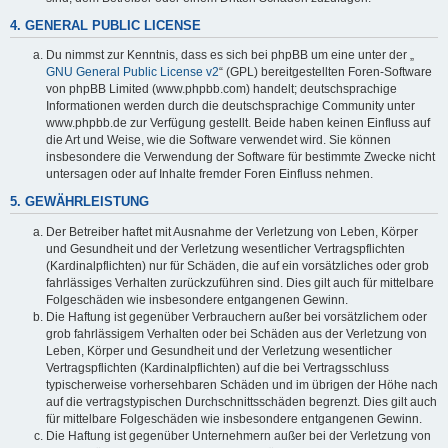
4. GENERAL PUBLIC LICENSE
Du nimmst zur Kenntnis, dass es sich bei phpBB um eine unter der „
GNU General Public License v2
“ (GPL) bereitgestellten Foren-Software
von phpBB Limited (www.phpbb.com) handelt; deutschsprachige
Informationen werden durch die deutschsprachige Community unter
www.phpbb.de zur Verfügung gestellt. Beide haben keinen Einfluss auf
die Art und Weise, wie die Software verwendet wird. Sie können
insbesondere die Verwendung der Software für bestimmte Zwecke nicht
untersagen oder auf Inhalte fremder Foren Einfluss nehmen.
5. GEWÄHRLEISTUNG
Der Betreiber haftet mit Ausnahme der Verletzung von Leben, Körper
und Gesundheit und der Verletzung wesentlicher Vertragspflichten
(Kardinalpflichten) nur für Schäden, die auf ein vorsätzliches oder grob
fahrlässiges Verhalten zurückzuführen sind. Dies gilt auch für mittelbare
Folgeschäden wie insbesondere entgangenen Gewinn.
Die Haftung ist gegenüber Verbrauchern außer bei vorsätzlichem oder
grob fahrlässigem Verhalten oder bei Schäden aus der Verletzung von
Leben, Körper und Gesundheit und der Verletzung wesentlicher
Vertragspflichten (Kardinalpflichten) auf die bei Vertragsschluss
typischerweise vorhersehbaren Schäden und im übrigen der Höhe nach
auf die vertragstypischen Durchschnittsschäden begrenzt. Dies gilt auch
für mittelbare Folgeschäden wie insbesondere entgangenen Gewinn.
Die Haftung ist gegenüber Unternehmern außer bei der Verletzung von