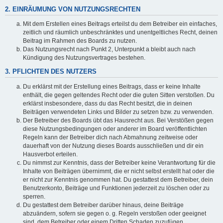
2. EINRÄUMUNG VON NUTZUNGSRECHTEN
Mit dem Erstellen eines Beitrags erteilst du dem Betreiber ein einfaches,
zeitlich und räumlich unbeschränktes und unentgeltliches Recht, deinen
Beitrag im Rahmen des Boards zu nutzen.
Das Nutzungsrecht nach Punkt 2, Unterpunkt a bleibt auch nach
Kündigung des Nutzungsvertrages bestehen.
3. PFLICHTEN DES NUTZERS
Du erklärst mit der Erstellung eines Beitrags, dass er keine Inhalte
enthält, die gegen geltendes Recht oder die guten Sitten verstoßen. Du
erklärst insbesondere, dass du das Recht besitzt, die in deinen
Beiträgen verwendeten Links und Bilder zu setzen bzw. zu verwenden.
Der Betreiber des Boards übt das Hausrecht aus. Bei Verstößen gegen
diese Nutzungsbedingungen oder anderer im Board veröffentlichten
Regeln kann der Betreiber dich nach Abmahnung zeitweise oder
dauerhaft von der Nutzung dieses Boards ausschließen und dir ein
Hausverbot erteilen.
Du nimmst zur Kenntnis, dass der Betreiber keine Verantwortung für die
Inhalte von Beiträgen übernimmt, die er nicht selbst erstellt hat oder die
er nicht zur Kenntnis genommen hat. Du gestattest dem Betreiber, dein
Benutzerkonto, Beiträge und Funktionen jederzeit zu löschen oder zu
sperren.
Du gestattest dem Betreiber darüber hinaus, deine Beiträge
abzuändern, sofern sie gegen o. g. Regeln verstoßen oder geeignet
sind, dem Betreiber oder einem Dritten Schaden zuzufügen.