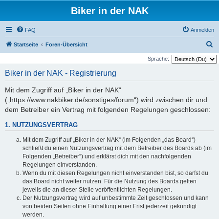
Biker in der NAK
FAQ
Anmelden
S
Startseite
Foren-Übersicht
u
Sprache:
c
Biker in der NAK - Registrierung
h
Mit dem Zugriff auf „Biker in der NAK“
e
(„https://www.nakbiker.de/sonstiges/forum“) wird zwischen dir und
dem Betreiber ein Vertrag mit folgenden Regelungen geschlossen:
1. NUTZUNGSVERTRAG
Mit dem Zugriff auf „Biker in der NAK“ (im Folgenden „das Board“)
schließt du einen Nutzungsvertrag mit dem Betreiber des Boards ab (im
Folgenden „Betreiber“) und erklärst dich mit den nachfolgenden
Regelungen einverstanden.
Wenn du mit diesen Regelungen nicht einverstanden bist, so darfst du
das Board nicht weiter nutzen. Für die Nutzung des Boards gelten
jeweils die an dieser Stelle veröffentlichten Regelungen.
Der Nutzungsvertrag wird auf unbestimmte Zeit geschlossen und kann
von beiden Seiten ohne Einhaltung einer Frist jederzeit gekündigt
werden.