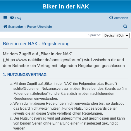
Biker in der NAK
FAQ
Anmelden
S
Startseite
Foren-Übersicht
u
Sprache:
c
Biker in der NAK - Registrierung
h
Mit dem Zugriff auf „Biker in der NAK“
e
(„https://www.nakbiker.de/sonstiges/forum“) wird zwischen dir und
dem Betreiber ein Vertrag mit folgenden Regelungen geschlossen:
1. NUTZUNGSVERTRAG
Mit dem Zugriff auf „Biker in der NAK“ (im Folgenden „das Board“)
schließt du einen Nutzungsvertrag mit dem Betreiber des Boards ab (im
Folgenden „Betreiber“) und erklärst dich mit den nachfolgenden
Regelungen einverstanden.
Wenn du mit diesen Regelungen nicht einverstanden bist, so darfst du
das Board nicht weiter nutzen. Für die Nutzung des Boards gelten
jeweils die an dieser Stelle veröffentlichten Regelungen.
Der Nutzungsvertrag wird auf unbestimmte Zeit geschlossen und kann
von beiden Seiten ohne Einhaltung einer Frist jederzeit gekündigt
werden.