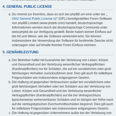
4. GENERAL PUBLIC LICENSE
Du nimmst zur Kenntnis, dass es sich bei phpBB um eine unter der „
GNU General Public License v2
“ (GPL) bereitgestellten Foren-Software
von phpBB Limited (www.phpbb.com) handelt; deutschsprachige
Informationen werden durch die deutschsprachige Community unter
www.phpbb.de zur Verfügung gestellt. Beide haben keinen Einfluss auf
die Art und Weise, wie die Software verwendet wird. Sie können
insbesondere die Verwendung der Software für bestimmte Zwecke nicht
untersagen oder auf Inhalte fremder Foren Einfluss nehmen.
5. GEWÄHRLEISTUNG
Der Betreiber haftet mit Ausnahme der Verletzung von Leben, Körper
und Gesundheit und der Verletzung wesentlicher Vertragspflichten
(Kardinalpflichten) nur für Schäden, die auf ein vorsätzliches oder grob
fahrlässiges Verhalten zurückzuführen sind. Dies gilt auch für mittelbare
Folgeschäden wie insbesondere entgangenen Gewinn.
Die Haftung ist gegenüber Verbrauchern außer bei vorsätzlichem oder
grob fahrlässigem Verhalten oder bei Schäden aus der Verletzung von
Leben, Körper und Gesundheit und der Verletzung wesentlicher
Vertragspflichten (Kardinalpflichten) auf die bei Vertragsschluss
typischerweise vorhersehbaren Schäden und im übrigen der Höhe nach
auf die vertragstypischen Durchschnittsschäden begrenzt. Dies gilt auch
für mittelbare Folgeschäden wie insbesondere entgangenen Gewinn.
Die Haftung ist gegenüber Unternehmern außer bei der Verletzung von