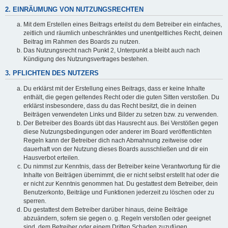
2. EINRÄUMUNG VON NUTZUNGSRECHTEN
Mit dem Erstellen eines Beitrags erteilst du dem Betreiber ein einfaches,
zeitlich und räumlich unbeschränktes und unentgeltliches Recht, deinen
Beitrag im Rahmen des Boards zu nutzen.
Das Nutzungsrecht nach Punkt 2, Unterpunkt a bleibt auch nach
Kündigung des Nutzungsvertrages bestehen.
3. PFLICHTEN DES NUTZERS
Du erklärst mit der Erstellung eines Beitrags, dass er keine Inhalte
enthält, die gegen geltendes Recht oder die guten Sitten verstoßen. Du
erklärst insbesondere, dass du das Recht besitzt, die in deinen
Beiträgen verwendeten Links und Bilder zu setzen bzw. zu verwenden.
Der Betreiber des Boards übt das Hausrecht aus. Bei Verstößen gegen
diese Nutzungsbedingungen oder anderer im Board veröffentlichten
Regeln kann der Betreiber dich nach Abmahnung zeitweise oder
dauerhaft von der Nutzung dieses Boards ausschließen und dir ein
Hausverbot erteilen.
Du nimmst zur Kenntnis, dass der Betreiber keine Verantwortung für die
Inhalte von Beiträgen übernimmt, die er nicht selbst erstellt hat oder die
er nicht zur Kenntnis genommen hat. Du gestattest dem Betreiber, dein
Benutzerkonto, Beiträge und Funktionen jederzeit zu löschen oder zu
sperren.
Du gestattest dem Betreiber darüber hinaus, deine Beiträge
abzuändern, sofern sie gegen o. g. Regeln verstoßen oder geeignet
sind, dem Betreiber oder einem Dritten Schaden zuzufügen.