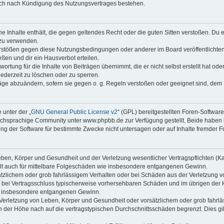
auch nach Kündigung des Nutzungsvertrages bestehen.
ine Inhalte enthält, die gegen geltendes Recht oder die guten Sitten verstoßen. Du 
 zu verwenden.
erstößen gegen diese Nutzungsbedingungen oder anderer im Board veröffentlichte
ßen und dir ein Hausverbot erteilen.
ortung für die Inhalte von Beiträgen übernimmt, die er nicht selbst erstellt hat od
jederzeit zu löschen oder zu sperren.
räge abzuändern, sofern sie gegen o. g. Regeln verstoßen oder geeignet sind, dem
 unter der „
GNU General Public License v2
“ (GPL) bereitgestellten Foren-Softwa
chsprachige Community unter www.phpbb.de zur Verfügung gestellt. Beide haben ke
g der Software für bestimmte Zwecke nicht untersagen oder auf Inhalte fremder F
ben, Körper und Gesundheit und der Verletzung wesentlicher Vertragspflichten (Kard
gilt auch für mittelbare Folgeschäden wie insbesondere entgangenen Gewinn.
ätzlichem oder grob fahrlässigem Verhalten oder bei Schäden aus der Verletzung 
 die bei Vertragsschluss typischerweise vorhersehbaren Schäden und im übrigen de
wie insbesondere entgangenen Gewinn.
erletzung von Leben, Körper und Gesundheit oder vorsätzlichem oder grob fahrläs
der Höhe nach auf die vertragstypischen Durchschnittsschäden begrenzt. Dies gi