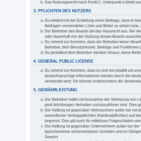
Das Nutzungsrecht nach Punkt 2, Unterpunkt a bleibt 
3. PFLICHTEN DES NUTZERS
Du erklärst mit der Erstellung eines Beitrags, dass er ke
Beiträgen verwendeten Links und Bilder zu setzen bzw.
Der Betreiber des Boards übt das Hausrecht aus. Bei V
oder dauerhaft von der Nutzung dieses Boards ausschlie
Du nimmst zur Kenntnis, dass der Betreiber keine Verantw
Betreiber, dein Benutzerkonto, Beiträge und Funktionen 
Du gestattest dem Betreiber darüber hinaus, deine Beit
4. GENERAL PUBLIC LICENSE
Du nimmst zur Kenntnis, dass es sich bei phpBB um eine
deutschsprachige Informationen werden durch die deuts
verwendet wird. Sie können insbesondere die Verwendun
5. GEWÄHRLEISTUNG
Der Betreiber haftet mit Ausnahme der Verletzung von Le
grob fahrlässiges Verhalten zurückzuführen sind. Dies 
Die Haftung ist gegenüber Verbrauchern außer bei vors
wesentlicher Vertragspflichten (Kardinalpflichten) auf
begrenzt. Dies gilt auch für mittelbare Folgeschäden 
Die Haftung ist gegenüber Unternehmern außer bei der V
typischerweise vorhersehbaren Schäden und im Übrigen 
Gewinn.