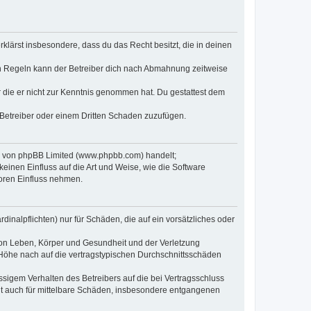
erklärst insbesondere, dass du das Recht besitzt, die in deinen
n Regeln kann der Betreiber dich nach Abmahnung zeitweise
er die er nicht zur Kenntnis genommen hat. Du gestattest dem
 Betreiber oder einem Dritten Schaden zuzufügen.
re von phpBB Limited (www.phpbb.com) handelt;
inen Einfluss auf die Art und Weise, wie die Software
oren Einfluss nehmen.
inalpflichten) nur für Schäden, die auf ein vorsätzliches oder
von Leben, Körper und Gesundheit und der Verletzung
r Höhe nach auf die vertragstypischen Durchschnittsschäden
sigem Verhalten des Betreibers auf die bei Vertragsschluss
lt auch für mittelbare Schäden, insbesondere entgangenen