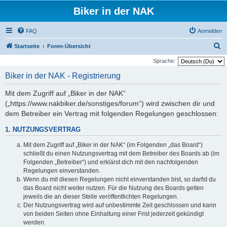
Biker in der NAK
FAQ
Anmelden
S
Startseite
Foren-Übersicht
u
Sprache:
c
Biker in der NAK - Registrierung
h
Mit dem Zugriff auf „Biker in der NAK“
e
(„https://www.nakbiker.de/sonstiges/forum“) wird zwischen dir und
dem Betreiber ein Vertrag mit folgenden Regelungen geschlossen:
1. NUTZUNGSVERTRAG
Mit dem Zugriff auf „Biker in der NAK“ (im Folgenden „das Board“)
schließt du einen Nutzungsvertrag mit dem Betreiber des Boards ab (im
Folgenden „Betreiber“) und erklärst dich mit den nachfolgenden
Regelungen einverstanden.
Wenn du mit diesen Regelungen nicht einverstanden bist, so darfst du
das Board nicht weiter nutzen. Für die Nutzung des Boards gelten
jeweils die an dieser Stelle veröffentlichten Regelungen.
Der Nutzungsvertrag wird auf unbestimmte Zeit geschlossen und kann
von beiden Seiten ohne Einhaltung einer Frist jederzeit gekündigt
werden.