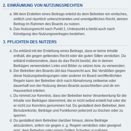
2. EINRÄUMUNG VON NUTZUNGSRECHTEN
Mit dem Erstellen eines Beitrags erteilst du dem Betreiber ein einfaches,
zeitlich und räumlich unbeschränktes und unentgeltliches Recht, deinen
Beitrag im Rahmen des Boards zu nutzen.
Das Nutzungsrecht nach Punkt 2, Unterpunkt a bleibt auch nach
Kündigung des Nutzungsvertrages bestehen.
3. PFLICHTEN DES NUTZERS
Du erklärst mit der Erstellung eines Beitrags, dass er keine Inhalte
enthält, die gegen geltendes Recht oder die guten Sitten verstoßen. Du
erklärst insbesondere, dass du das Recht besitzt, die in deinen
Beiträgen verwendeten Links und Bilder zu setzen bzw. zu verwenden.
Der Betreiber des Boards übt das Hausrecht aus. Bei Verstößen gegen
diese Nutzungsbedingungen oder anderer im Board veröffentlichten
Regeln kann der Betreiber dich nach Abmahnung zeitweise oder
dauerhaft von der Nutzung dieses Boards ausschließen und dir ein
Hausverbot erteilen.
Du nimmst zur Kenntnis, dass der Betreiber keine Verantwortung für die
Inhalte von Beiträgen übernimmt, die er nicht selbst erstellt hat oder die
er nicht zur Kenntnis genommen hat. Du gestattest dem Betreiber, dein
Benutzerkonto, Beiträge und Funktionen jederzeit zu löschen oder zu
sperren.
Du gestattest dem Betreiber darüber hinaus, deine Beiträge
abzuändern, sofern sie gegen o. g. Regeln verstoßen oder geeignet
sind, dem Betreiber oder einem Dritten Schaden zuzufügen.