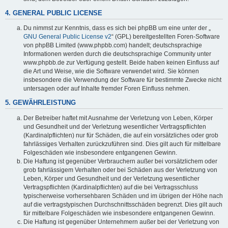
4. GENERAL PUBLIC LICENSE
Du nimmst zur Kenntnis, dass es sich bei phpBB um eine unter der „
GNU General Public License v2
“ (GPL) bereitgestellten Foren-Software
von phpBB Limited (www.phpbb.com) handelt; deutschsprachige
Informationen werden durch die deutschsprachige Community unter
www.phpbb.de zur Verfügung gestellt. Beide haben keinen Einfluss auf
die Art und Weise, wie die Software verwendet wird. Sie können
insbesondere die Verwendung der Software für bestimmte Zwecke nicht
untersagen oder auf Inhalte fremder Foren Einfluss nehmen.
5. GEWÄHRLEISTUNG
Der Betreiber haftet mit Ausnahme der Verletzung von Leben, Körper
und Gesundheit und der Verletzung wesentlicher Vertragspflichten
(Kardinalpflichten) nur für Schäden, die auf ein vorsätzliches oder grob
fahrlässiges Verhalten zurückzuführen sind. Dies gilt auch für mittelbare
Folgeschäden wie insbesondere entgangenen Gewinn.
Die Haftung ist gegenüber Verbrauchern außer bei vorsätzlichem oder
grob fahrlässigem Verhalten oder bei Schäden aus der Verletzung von
Leben, Körper und Gesundheit und der Verletzung wesentlicher
Vertragspflichten (Kardinalpflichten) auf die bei Vertragsschluss
typischerweise vorhersehbaren Schäden und im übrigen der Höhe nach
auf die vertragstypischen Durchschnittsschäden begrenzt. Dies gilt auch
für mittelbare Folgeschäden wie insbesondere entgangenen Gewinn.
Die Haftung ist gegenüber Unternehmern außer bei der Verletzung von