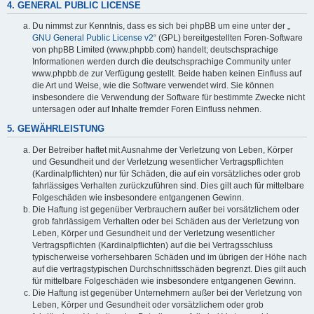
4. GENERAL PUBLIC LICENSE
Du nimmst zur Kenntnis, dass es sich bei phpBB um eine unter der „
GNU General Public License v2
“ (GPL) bereitgestellten Foren-Software
von phpBB Limited (www.phpbb.com) handelt; deutschsprachige
Informationen werden durch die deutschsprachige Community unter
www.phpbb.de zur Verfügung gestellt. Beide haben keinen Einfluss auf
die Art und Weise, wie die Software verwendet wird. Sie können
insbesondere die Verwendung der Software für bestimmte Zwecke nicht
untersagen oder auf Inhalte fremder Foren Einfluss nehmen.
5. GEWÄHRLEISTUNG
Der Betreiber haftet mit Ausnahme der Verletzung von Leben, Körper
und Gesundheit und der Verletzung wesentlicher Vertragspflichten
(Kardinalpflichten) nur für Schäden, die auf ein vorsätzliches oder grob
fahrlässiges Verhalten zurückzuführen sind. Dies gilt auch für mittelbare
Folgeschäden wie insbesondere entgangenen Gewinn.
Die Haftung ist gegenüber Verbrauchern außer bei vorsätzlichem oder
grob fahrlässigem Verhalten oder bei Schäden aus der Verletzung von
Leben, Körper und Gesundheit und der Verletzung wesentlicher
Vertragspflichten (Kardinalpflichten) auf die bei Vertragsschluss
typischerweise vorhersehbaren Schäden und im übrigen der Höhe nach
auf die vertragstypischen Durchschnittsschäden begrenzt. Dies gilt auch
für mittelbare Folgeschäden wie insbesondere entgangenen Gewinn.
Die Haftung ist gegenüber Unternehmern außer bei der Verletzung von
Leben, Körper und Gesundheit oder vorsätzlichem oder grob