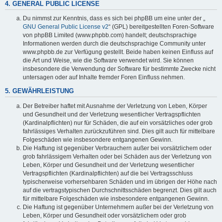
4. GENERAL PUBLIC LICENSE
Du nimmst zur Kenntnis, dass es sich bei phpBB um eine unter der „
GNU General Public License v2
“ (GPL) bereitgestellten Foren-Software
von phpBB Limited (www.phpbb.com) handelt; deutschsprachige
Informationen werden durch die deutschsprachige Community unter
www.phpbb.de zur Verfügung gestellt. Beide haben keinen Einfluss auf
die Art und Weise, wie die Software verwendet wird. Sie können
insbesondere die Verwendung der Software für bestimmte Zwecke nicht
untersagen oder auf Inhalte fremder Foren Einfluss nehmen.
5. GEWÄHRLEISTUNG
Der Betreiber haftet mit Ausnahme der Verletzung von Leben, Körper
und Gesundheit und der Verletzung wesentlicher Vertragspflichten
(Kardinalpflichten) nur für Schäden, die auf ein vorsätzliches oder grob
fahrlässiges Verhalten zurückzuführen sind. Dies gilt auch für mittelbare
Folgeschäden wie insbesondere entgangenen Gewinn.
Die Haftung ist gegenüber Verbrauchern außer bei vorsätzlichem oder
grob fahrlässigem Verhalten oder bei Schäden aus der Verletzung von
Leben, Körper und Gesundheit und der Verletzung wesentlicher
Vertragspflichten (Kardinalpflichten) auf die bei Vertragsschluss
typischerweise vorhersehbaren Schäden und im übrigen der Höhe nach
auf die vertragstypischen Durchschnittsschäden begrenzt. Dies gilt auch
für mittelbare Folgeschäden wie insbesondere entgangenen Gewinn.
Die Haftung ist gegenüber Unternehmern außer bei der Verletzung von
Leben, Körper und Gesundheit oder vorsätzlichem oder grob