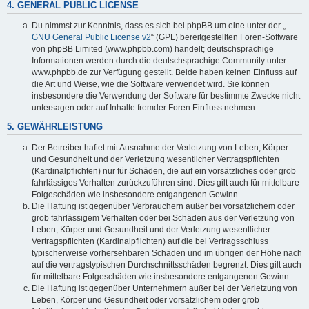
4. GENERAL PUBLIC LICENSE
Du nimmst zur Kenntnis, dass es sich bei phpBB um eine unter der „
GNU General Public License v2
“ (GPL) bereitgestellten Foren-Software
von phpBB Limited (www.phpbb.com) handelt; deutschsprachige
Informationen werden durch die deutschsprachige Community unter
www.phpbb.de zur Verfügung gestellt. Beide haben keinen Einfluss auf
die Art und Weise, wie die Software verwendet wird. Sie können
insbesondere die Verwendung der Software für bestimmte Zwecke nicht
untersagen oder auf Inhalte fremder Foren Einfluss nehmen.
5. GEWÄHRLEISTUNG
Der Betreiber haftet mit Ausnahme der Verletzung von Leben, Körper
und Gesundheit und der Verletzung wesentlicher Vertragspflichten
(Kardinalpflichten) nur für Schäden, die auf ein vorsätzliches oder grob
fahrlässiges Verhalten zurückzuführen sind. Dies gilt auch für mittelbare
Folgeschäden wie insbesondere entgangenen Gewinn.
Die Haftung ist gegenüber Verbrauchern außer bei vorsätzlichem oder
grob fahrlässigem Verhalten oder bei Schäden aus der Verletzung von
Leben, Körper und Gesundheit und der Verletzung wesentlicher
Vertragspflichten (Kardinalpflichten) auf die bei Vertragsschluss
typischerweise vorhersehbaren Schäden und im übrigen der Höhe nach
auf die vertragstypischen Durchschnittsschäden begrenzt. Dies gilt auch
für mittelbare Folgeschäden wie insbesondere entgangenen Gewinn.
Die Haftung ist gegenüber Unternehmern außer bei der Verletzung von
Leben, Körper und Gesundheit oder vorsätzlichem oder grob