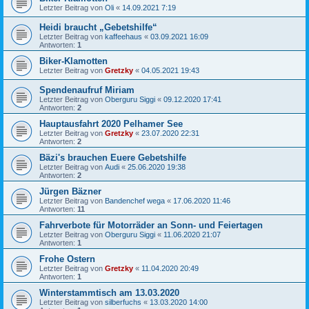
Letzter Beitrag von
Oli
«
14.09.2021 7:19
Heidi braucht „Gebetshilfe“
Letzter Beitrag von
kaffeehaus
«
03.09.2021 16:09
Antworten:
1
Biker-Klamotten
Letzter Beitrag von
Gretzky
«
04.05.2021 19:43
Spendenaufruf Miriam
Letzter Beitrag von
Oberguru Siggi
«
09.12.2020 17:41
Antworten:
2
Hauptausfahrt 2020 Pelhamer See
Letzter Beitrag von
Gretzky
«
23.07.2020 22:31
Antworten:
2
Bäzi's brauchen Euere Gebetshilfe
Letzter Beitrag von
Audi
«
25.06.2020 19:38
Antworten:
2
Jürgen Bäzner
Letzter Beitrag von
Bandenchef wega
«
17.06.2020 11:46
Antworten:
11
Fahrverbote für Motorräder an Sonn- und Feiertagen
Letzter Beitrag von
Oberguru Siggi
«
11.06.2020 21:07
Antworten:
1
Frohe Ostern
Letzter Beitrag von
Gretzky
«
11.04.2020 20:49
Antworten:
1
Winterstammtisch am 13.03.2020
Letzter Beitrag von
silberfuchs
«
13.03.2020 14:00