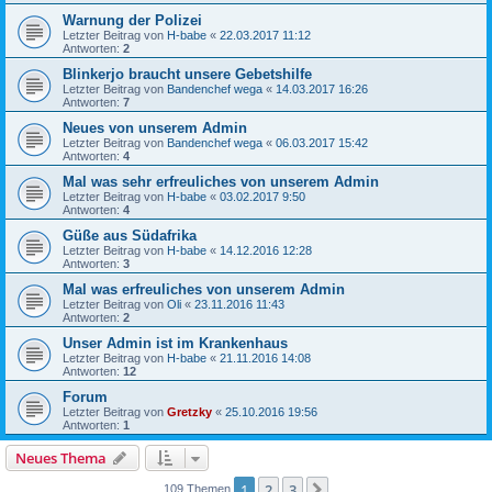
Warnung der Polizei
Letzter Beitrag von
H-babe
«
22.03.2017 11:12
Antworten:
2
Blinkerjo braucht unsere Gebetshilfe
Letzter Beitrag von
Bandenchef wega
«
14.03.2017 16:26
Antworten:
7
Neues von unserem Admin
Letzter Beitrag von
Bandenchef wega
«
06.03.2017 15:42
Antworten:
4
Mal was sehr erfreuliches von unserem Admin
Letzter Beitrag von
H-babe
«
03.02.2017 9:50
Antworten:
4
Güße aus Südafrika
Letzter Beitrag von
H-babe
«
14.12.2016 12:28
Antworten:
3
Mal was erfreuliches von unserem Admin
Letzter Beitrag von
Oli
«
23.11.2016 11:43
Antworten:
2
Unser Admin ist im Krankenhaus
Letzter Beitrag von
H-babe
«
21.11.2016 14:08
Antworten:
12
Forum
Letzter Beitrag von
Gretzky
«
25.10.2016 19:56
Antworten:
1
Neues Thema
1
2
3
Nächste
109 Themen