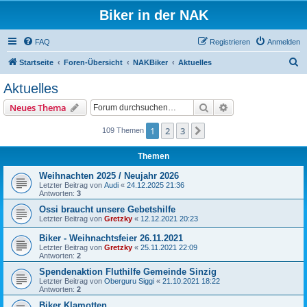
Biker in der NAK
FAQ
Registrieren
Anmelden
S
Startseite
Foren-Übersicht
NAKBiker
Aktuelles
u
Aktuelles
c
Suche
Erweiterte Suche
Neues Thema
h
e
1
2
3
Nächste
109 Themen
Themen
Weihnachten 2025 / Neujahr 2026
Letzter Beitrag von
Audi
«
24.12.2025 21:36
Antworten:
3
Ossi braucht unsere Gebetshilfe
Letzter Beitrag von
Gretzky
«
12.12.2021 20:23
Biker - Weihnachtsfeier 26.11.2021
Letzter Beitrag von
Gretzky
«
25.11.2021 22:09
Antworten:
2
Spendenaktion Fluthilfe Gemeinde Sinzig
Letzter Beitrag von
Oberguru Siggi
«
21.10.2021 18:22
Antworten:
2
Biker Klamotten