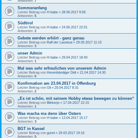
Antworten:
7
Sommeranfang
Letzter Beitrag von
H-babe
«
28.06.2017 8:56
Antworten:
5
Südtirol
Letzter Beitrag von
H-babe
«
24.06.2017 22:01
Antworten:
2
Gebete werden erhört - ganz genau
Letzter Beitrag von
Ralf der Lausbua
«
29.05.2017 11:15
Antworten:
3
unser Admin
Letzter Beitrag von
H-babe
«
29.04.2017 18:40
Antworten:
1
Mal was sehr erfreuliches von unserem Admin
Letzter Beitrag von
Hexenbändiger Didi
«
21.04.2017 14:30
Antworten:
6
Konfirmation am 23.04.2017 in Offenburg
Letzter Beitrag von
Oli
«
20.04.2017 8:31
Antworten:
2
„Es ist schön, mit seinem Hobby etwas bewegen zu können“
Letzter Beitrag von
Blinkerjo
«
17.04.2017 22:15
Antworten:
1
Was macha ma denn über Ostern
Letzter Beitrag von
H-babe
«
13.04.2017 15:17
Antworten:
3
BGT in Kassel
Letzter Beitrag von
gunni
«
29.03.2017 19:16
Antworten:
5