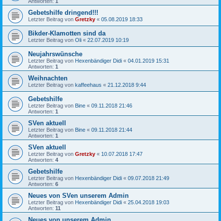
Antworten:
1
Gebetshilfe dringend!!!
Letzter Beitrag von
Gretzky
«
05.08.2019 18:33
Bikder-Klamotten sind da
Letzter Beitrag von
Oli
«
22.07.2019 10:19
Neujahrswünsche
Letzter Beitrag von
Hexenbändiger Didi
«
04.01.2019 15:31
Antworten:
1
Weihnachten
Letzter Beitrag von
kaffeehaus
«
21.12.2018 9:44
Gebetshilfe
Letzter Beitrag von
Bine
«
09.11.2018 21:46
Antworten:
1
SVen aktuell
Letzter Beitrag von
Bine
«
09.11.2018 21:44
Antworten:
1
SVen aktuell
Letzter Beitrag von
Gretzky
«
10.07.2018 17:47
Antworten:
4
Gebetshilfe
Letzter Beitrag von
Hexenbändiger Didi
«
09.07.2018 21:49
Antworten:
6
Neues von SVen unserem Admin
Letzter Beitrag von
Hexenbändiger Didi
«
25.04.2018 19:03
Antworten:
11
Neues von unserem Admin