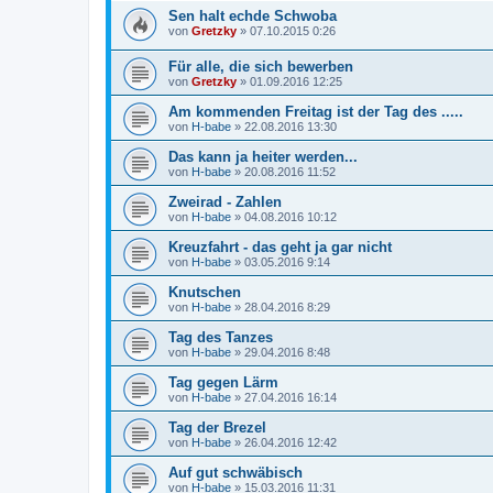
Sen halt echde Schwoba
von
Gretzky
»
07.10.2015 0:26
Für alle, die sich bewerben
von
Gretzky
»
01.09.2016 12:25
Am kommenden Freitag ist der Tag des .....
von
H-babe
»
22.08.2016 13:30
Das kann ja heiter werden...
von
H-babe
»
20.08.2016 11:52
Zweirad - Zahlen
von
H-babe
»
04.08.2016 10:12
Kreuzfahrt - das geht ja gar nicht
von
H-babe
»
03.05.2016 9:14
Knutschen
von
H-babe
»
28.04.2016 8:29
Tag des Tanzes
von
H-babe
»
29.04.2016 8:48
Tag gegen Lärm
von
H-babe
»
27.04.2016 16:14
Tag der Brezel
von
H-babe
»
26.04.2016 12:42
Auf gut schwäbisch
von
H-babe
»
15.03.2016 11:31