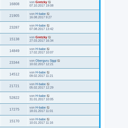
von
Gretzky
16808
07.10.2017 19:08
von
H-babe
21905
16.08.2017 9:27
von
H-babe
23287
07.08.2017 13:42
von
Gretzky
15138
27.03.2017 16:34
von
H-babe
14849
17.02.2017 10:07
von
Oberguru Siggi
23344
10.02.2017 12:21
von
H-babe
14512
09.02.2017 11:21
von
H-babe
21721
05.02.2017 12:29
von
H-babe
52822
31.01.2017 10:05
von
H-babe
17275
18.01.2017 11:01
von
H-babe
15170
10.01.2017 11:16