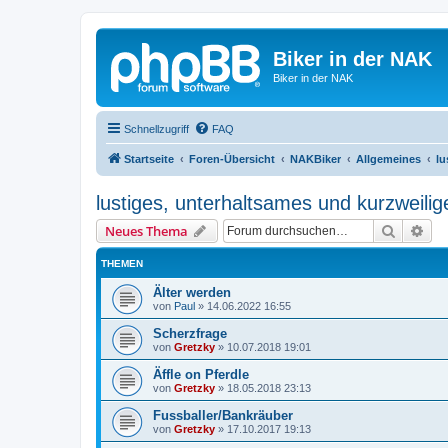
Biker in der NAK
Biker in der NAK
Schnellzugriff
FAQ
Startseite
Foren-Übersicht
NAKBiker
Allgemeines
lu
lustiges, unterhaltsames und kurzweilig
Suche
Erw
Neues Thema
THEMEN
Älter werden
von
Paul
»
14.06.2022 16:55
Scherzfrage
von
Gretzky
»
10.07.2018 19:01
Äffle on Pferdle
von
Gretzky
»
18.05.2018 23:13
Fussballer/Bankräuber
von
Gretzky
»
17.10.2017 19:13