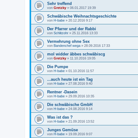
Sehr treffend
von
Gretzky
»
06.01.2017 19:39
Schwäbische Weihnachtsgeschichte
von
H-babe
»
20.12.2016 9:17
Der Pfarrer und der Rabbi
von
Schlitzohr
»
25.11.2016 13:33
Vermehrung ohne Sex
von
Bandenchef wega
»
28.09.2016 17:33
mol widder äbbes schwäbiscg
von
Gretzky
»
11.10.2016 19:05
Die Pumpe
von
H-babe
»
01.10.2016 11:57
...auch heute ist ein Tag
von
H-babe
»
27.08.2016 9:40
Rentner -Dasein
von
H-babe
»
29.09.2016 10:35
Die schwäbische GmbH
von
H-babe
»
24.08.2016 9:14
Was ist das ?
von
H-babe
»
21.09.2016 13:52
Junges Gemüse
von
H-babe
»
19.09.2016 9:07