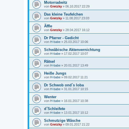
Motorradwitz
von
Gretzky
»
06.10.2017 22:29
Das kleine Teufelchen
von
Gretzky
»
11.08.2017 23:03
Äffle
von
Gretzky
»
28.04.2017 16:12
Dr Pfarrer - Gedicht
von
H-babe
»
25.03.2017 10:06
Schwäbische Aktenvernichtung
von
H-babe
»
17.02.2017 10:07
Rätsel
von
H-babe
»
20.01.2017 13:49
Heiße Jungs
von
H-babe
»
09.02.2017 11:21
Dr Schwob ond´s loba
von
H-babe
»
31.01.2017 10:15
Wenter
von
H-babe
»
16.01.2017 10:38
d´Schleifete
von
H-babe
»
13.01.2017 10:12
Schmutzige Wäsche
von
Gretzky
»
09.01.2017 21:22