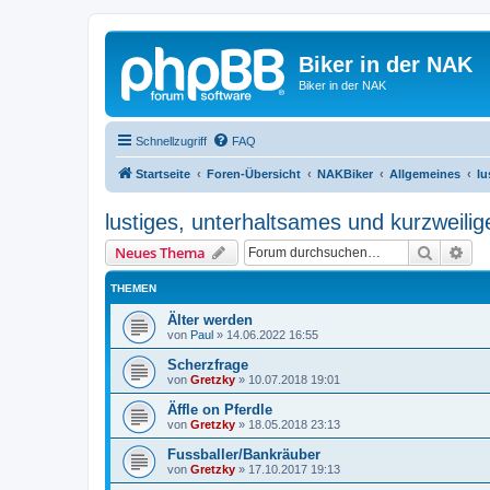
Biker in der NAK
Biker in der NAK
Schnellzugriff
FAQ
Startseite
Foren-Übersicht
NAKBiker
Allgemeines
lu
lustiges, unterhaltsames und kurzweilig
Suche
Erw
Neues Thema
THEMEN
Älter werden
von
Paul
»
14.06.2022 16:55
Scherzfrage
von
Gretzky
»
10.07.2018 19:01
Äffle on Pferdle
von
Gretzky
»
18.05.2018 23:13
Fussballer/Bankräuber
von
Gretzky
»
17.10.2017 19:13