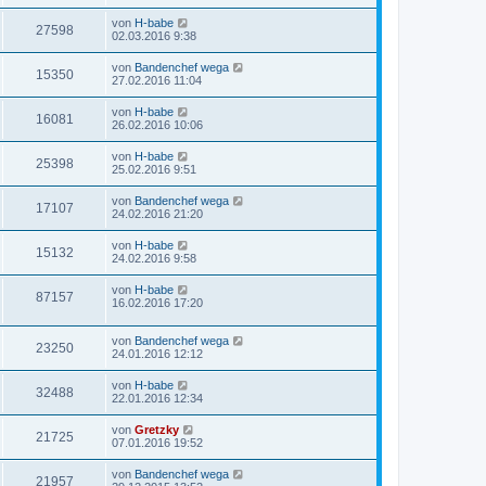
von
H-babe
27598
02.03.2016 9:38
von
Bandenchef wega
15350
27.02.2016 11:04
von
H-babe
16081
26.02.2016 10:06
von
H-babe
25398
25.02.2016 9:51
von
Bandenchef wega
17107
24.02.2016 21:20
von
H-babe
15132
24.02.2016 9:58
von
H-babe
87157
16.02.2016 17:20
von
Bandenchef wega
23250
24.01.2016 12:12
von
H-babe
32488
22.01.2016 12:34
von
Gretzky
21725
07.01.2016 19:52
von
Bandenchef wega
21957