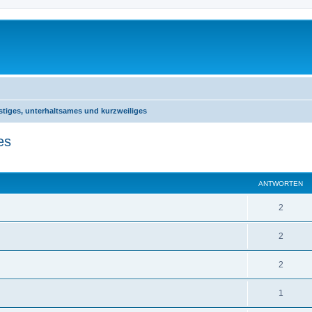
stiges, unterhaltsames und kurzweiliges
es
eiterte Suche
ANTWORTEN
2
2
2
1