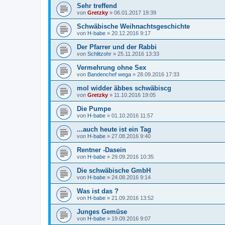
Sehr treffend
von
Gretzky
»
06.01.2017 19:39
Schwäbische Weihnachtsgeschichte
von
H-babe
»
20.12.2016 9:17
Der Pfarrer und der Rabbi
von
Schlitzohr
»
25.11.2016 13:33
Vermehrung ohne Sex
von
Bandenchef wega
»
28.09.2016 17:33
mol widder äbbes schwäbiscg
von
Gretzky
»
11.10.2016 19:05
Die Pumpe
von
H-babe
»
01.10.2016 11:57
...auch heute ist ein Tag
von
H-babe
»
27.08.2016 9:40
Rentner -Dasein
von
H-babe
»
29.09.2016 10:35
Die schwäbische GmbH
von
H-babe
»
24.08.2016 9:14
Was ist das ?
von
H-babe
»
21.09.2016 13:52
Junges Gemüse
von
H-babe
»
19.09.2016 9:07