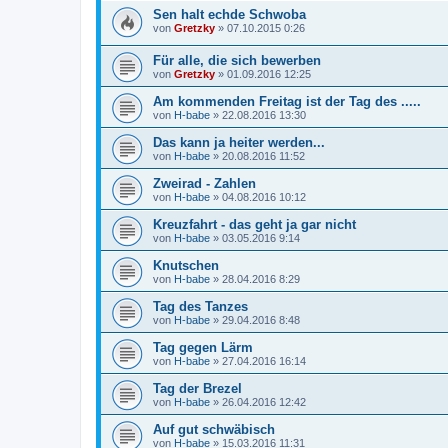
Sen halt echde Schwoba
von
Gretzky
»
07.10.2015 0:26
Für alle, die sich bewerben
von
Gretzky
»
01.09.2016 12:25
Am kommenden Freitag ist der Tag des .....
von
H-babe
»
22.08.2016 13:30
Das kann ja heiter werden...
von
H-babe
»
20.08.2016 11:52
Zweirad - Zahlen
von
H-babe
»
04.08.2016 10:12
Kreuzfahrt - das geht ja gar nicht
von
H-babe
»
03.05.2016 9:14
Knutschen
von
H-babe
»
28.04.2016 8:29
Tag des Tanzes
von
H-babe
»
29.04.2016 8:48
Tag gegen Lärm
von
H-babe
»
27.04.2016 16:14
Tag der Brezel
von
H-babe
»
26.04.2016 12:42
Auf gut schwäbisch
von
H-babe
»
15.03.2016 11:31