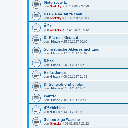
Motorradwitz
von
Gretzky
»
06.10.2017 22:29
Das kleine Teufelchen
von
Gretzky
»
11.08.2017 23:03
Äffle
von
Gretzky
»
28.04.2017 16:12
Dr Pfarrer - Gedicht
von
H-babe
»
25.03.2017 10:06
Schwäbische Aktenvernichtung
von
H-babe
»
17.02.2017 10:07
Rätsel
von
H-babe
»
20.01.2017 13:49
Heiße Jungs
von
H-babe
»
09.02.2017 11:21
Dr Schwob ond´s loba
von
H-babe
»
31.01.2017 10:15
Wenter
von
H-babe
»
16.01.2017 10:38
d´Schleifete
von
H-babe
»
13.01.2017 10:12
Schmutzige Wäsche
von
Gretzky
»
09.01.2017 21:22