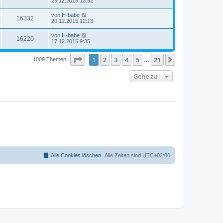
29.12.2015 13:52
von
H-babe
16332
20.12.2015 12:13
von
H-babe
16220
17.12.2015 9:35
Seite
1
von
21
1
2
3
4
5
21
Nächste
1009 Themen
…
Gehe zu
Alle Cookies löschen
Alle Zeiten sind
UTC+02:00