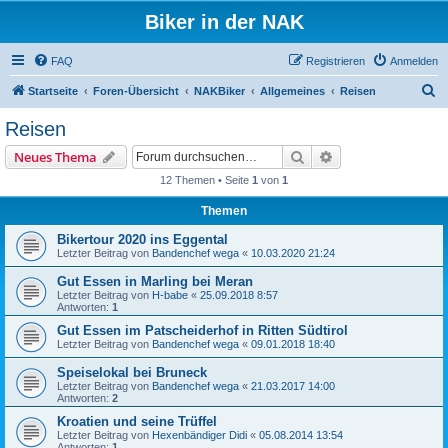
Biker in der NAK
FAQ
Registrieren
Anmelden
S
Startseite
Foren-Übersicht
NAKBiker
Allgemeines
Reisen
u
Reisen
c
Suche
Erweiterte Suche
Neues Thema
h
12 Themen • Seite
1
von
1
e
Themen
Bikertour 2020 ins Eggental
Letzter Beitrag von
Bandenchef wega
«
10.03.2020 21:24
Gut Essen in Marling bei Meran
Letzter Beitrag von
H-babe
«
25.09.2018 8:57
Antworten:
1
Gut Essen im Patscheiderhof in Ritten Südtirol
Letzter Beitrag von
Bandenchef wega
«
09.01.2018 18:40
Speiselokal bei Bruneck
Letzter Beitrag von
Bandenchef wega
«
21.03.2017 14:00
Antworten:
2
Kroatien und seine Trüffel
Letzter Beitrag von
Hexenbändiger Didi
«
05.08.2014 13:54
Antworten:
1