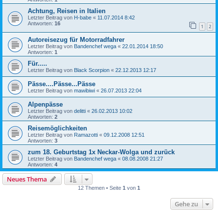
Achtung, Reisen in Italien
Letzter Beitrag von
H-babe
«
11.07.2014 8:42
Antworten:
16
1
2
Autoreisezug für Motorradfahrer
Letzter Beitrag von
Bandenchef wega
«
22.01.2014 18:50
Antworten:
1
Für.....
Letzter Beitrag von
Black Scorpion
«
22.12.2013 12:17
Pässe....Pässe...Pässe
Letzter Beitrag von
mawibiwi
«
26.07.2013 22:04
Alpenpässe
Letzter Beitrag von
delitti
«
26.02.2013 10:02
Antworten:
2
Reisemöglichkeiten
Letzter Beitrag von
Ramazotti
«
09.12.2008 12:51
Antworten:
3
zum 18. Geburtstag 1x Neckar-Wolga und zurück
Letzter Beitrag von
Bandenchef wega
«
08.08.2008 21:27
Antworten:
4
Neues Thema
12 Themen • Seite
1
von
1
Gehe zu