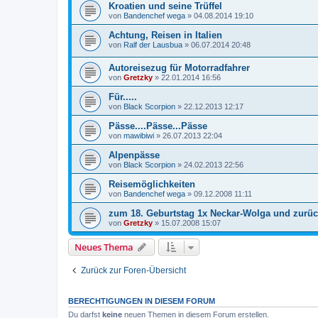
Kroatien und seine Trüffel
von
Bandenchef wega
»
04.08.2014 19:10
Achtung, Reisen in Italien
von
Ralf der Lausbua
»
06.07.2014 20:48
Autoreisezug für Motorradfahrer
von
Gretzky
»
22.01.2014 16:56
Für.....
von
Black Scorpion
»
22.12.2013 12:17
Pässe....Pässe...Pässe
von
mawibiwi
»
26.07.2013 22:04
Alpenpässe
von
Black Scorpion
»
24.02.2013 22:56
Reisemöglichkeiten
von
Bandenchef wega
»
09.12.2008 11:11
zum 18. Geburtstag 1x Neckar-Wolga und zurü
von
Gretzky
»
15.07.2008 15:07
Neues Thema
Zurück zur Foren-Übersicht
BERECHTIGUNGEN IN DIESEM FORUM
Du darfst
keine
neuen Themen in diesem Forum erstellen.