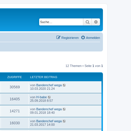
Suche
Erweiterte Suche
Registrieren
Anmelden
12 Themen • Seite
1
von
1
ZUGRIFFE
LETZTER BEITRAG
von
Bandenchef wega
30569
10.03.2020 21:24
von
H-babe
16405
25.09.2018 8:57
von
Bandenchef wega
14271
09.01.2018 18:40
von
Bandenchef wega
16030
21.03.2017 14:00