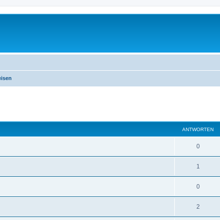
isen
eiterte Suche
ANTWORTEN
0
1
0
2