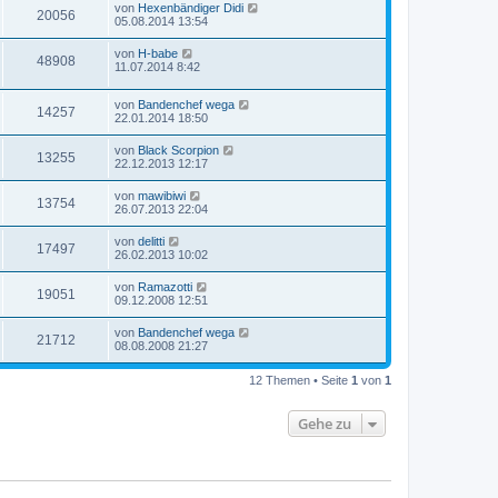
von
Hexenbändiger Didi
20056
05.08.2014 13:54
von
H-babe
48908
11.07.2014 8:42
von
Bandenchef wega
14257
22.01.2014 18:50
von
Black Scorpion
13255
22.12.2013 12:17
von
mawibiwi
13754
26.07.2013 22:04
von
delitti
17497
26.02.2013 10:02
von
Ramazotti
19051
09.12.2008 12:51
von
Bandenchef wega
21712
08.08.2008 21:27
12 Themen • Seite
1
von
1
Gehe zu