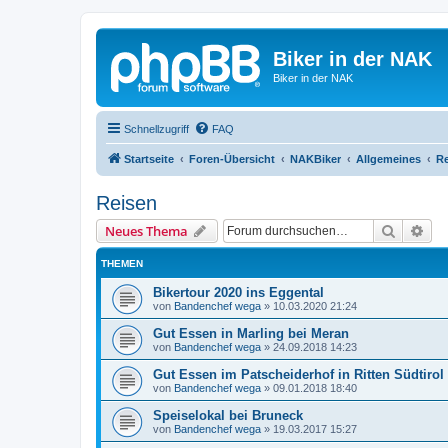
Biker in der NAK
Biker in der NAK
Schnellzugriff
FAQ
Startseite
Foren-Übersicht
NAKBiker
Allgemeines
Re
Reisen
Suche
Erw
Neues Thema
THEMEN
Bikertour 2020 ins Eggental
von
Bandenchef wega
»
10.03.2020 21:24
Gut Essen in Marling bei Meran
von
Bandenchef wega
»
24.09.2018 14:23
Gut Essen im Patscheiderhof in Ritten Südtirol
von
Bandenchef wega
»
09.01.2018 18:40
Speiselokal bei Bruneck
von
Bandenchef wega
»
19.03.2017 15:27