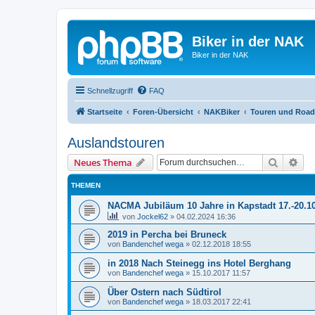
Biker in der NAK
Biker in der NAK
Schnellzugriff
FAQ
Startseite
Foren-Übersicht
NAKBiker
Touren und Roa
Auslandstouren
Suche
Erw
Neues Thema
THEMEN
NACMA Jubiläum 10 Jahre in Kapstadt 17.-20.1
von
Jockel62
»
04.02.2024 16:36
2019 in Percha bei Bruneck
von
Bandenchef wega
»
02.12.2018 18:55
in 2018 Nach Steinegg ins Hotel Berghang
von
Bandenchef wega
»
15.10.2017 11:57
Über Ostern nach Südtirol
von
Bandenchef wega
»
18.03.2017 22:41