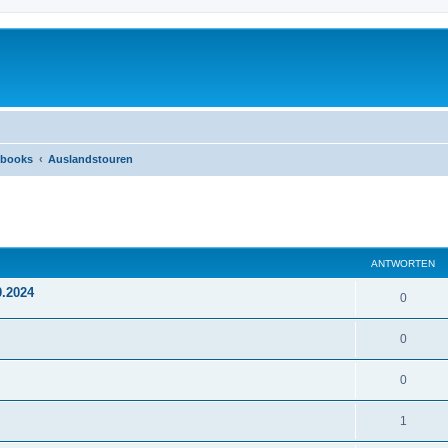
dbooks
Auslandstouren
eiterte Suche
ANTWORTEN
0.2024
0
0
0
1