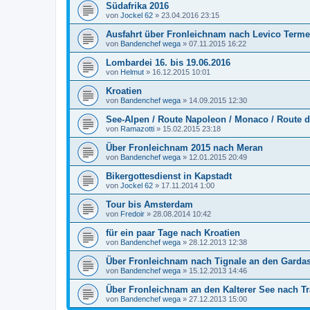
Südafrika 2016
von
Jockel 62
»
23.04.2016 23:15
Ausfahrt über Fronleichnam nach Levico Terme
von
Bandenchef wega
»
07.11.2015 16:22
Lombardei 16. bis 19.06.2016
von
Helmut
»
16.12.2015 10:01
Kroatien
von
Bandenchef wega
»
14.09.2015 12:30
See-Alpen / Route Napoleon / Monaco / Route 
von
Ramazotti
»
15.02.2015 23:18
Über Fronleichnam 2015 nach Meran
von
Bandenchef wega
»
12.01.2015 20:49
Bikergottesdienst in Kapstadt
von
Jockel 62
»
17.11.2014 1:00
Tour bis Amsterdam
von
Fredoir
»
28.08.2014 10:42
für ein paar Tage nach Kroatien
von
Bandenchef wega
»
28.12.2013 12:38
Über Fronleichnam nach Tignale an den Garda
von
Bandenchef wega
»
15.12.2013 14:46
Über Fronleichnam an den Kalterer See nach T
von
Bandenchef wega
»
27.12.2013 15:00