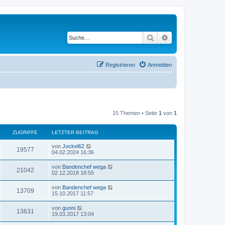
Suche
Erweiterte Suche
Registrieren
Anmelden
15 Themen • Seite
1
von
1
ZUGRIFFE
LETZTER BEITRAG
von
Jockel62
19577
04.02.2024 16:36
von
Bandenchef wega
21042
02.12.2018 18:55
von
Bandenchef wega
13709
15.10.2017 11:57
von
gunni
13631
19.03.2017 13:04