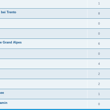
1
 bei Trento
8
0
0
de Grand Alpes
6
0
4
2
2
see
1
ramin
0