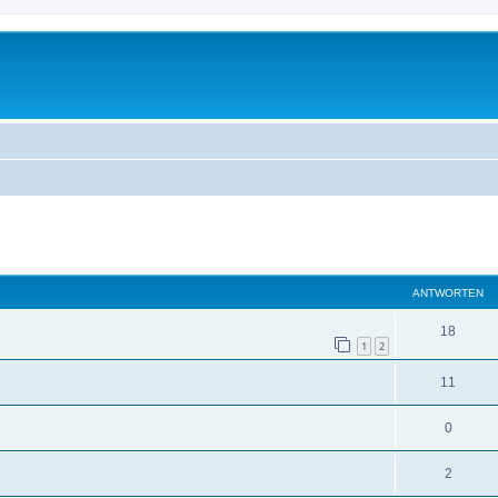
te Suche
ANTWORTEN
18
1
2
11
0
2