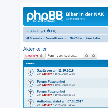
Biker in der NAK
Biker in der NAK
Schnellzugriff
FAQ
Startseite
Foren-Übersicht
NAKBiker
Aktenkeller
Aktenkeller
Suche
Erweiter
Gesperrt
THEMEN
SauEssen am 11.10.2019
von
Gretzky
»
16.09.2019 17:05
Forum Fasanenhof
von
Gretzky
»
19.03.2018 21:20
Forum Fasanenhof
von
Gretzky
»
19.03.2018 21:14
Auftaktsausfahrt am 07.05.2017
von
Gretzky
»
24.04.2017 13:11