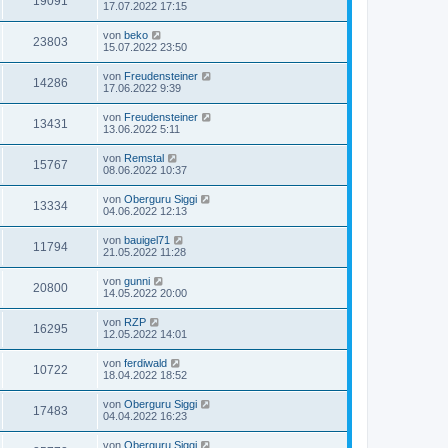
19091
17.07.2022 17:15
von
beko
23803
15.07.2022 23:50
von
Freudensteiner
14286
17.06.2022 9:39
von
Freudensteiner
13431
13.06.2022 5:11
von
Remstal
15767
08.06.2022 10:37
von
Oberguru Siggi
13334
04.06.2022 12:13
von
bauigel71
11794
21.05.2022 11:28
von
gunni
20800
14.05.2022 20:00
von
RZP
16295
12.05.2022 14:01
von
ferdiwald
10722
18.04.2022 18:52
von
Oberguru Siggi
17483
04.04.2022 16:23
von
Oberguru Siggi