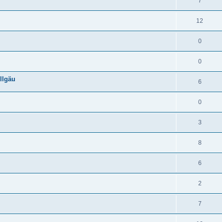
7
12
0
0
llgäu
6
0
3
8
6
2
7