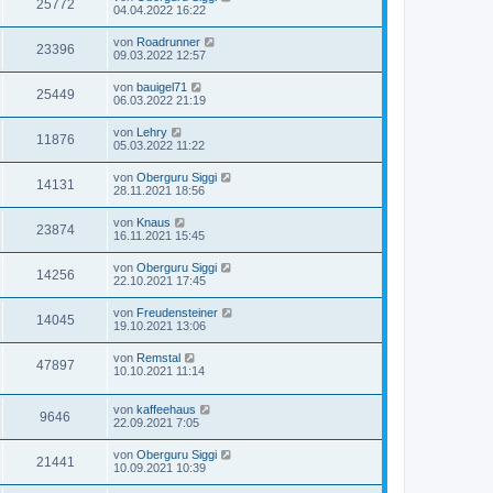
25772
04.04.2022 16:22
von
Roadrunner
23396
09.03.2022 12:57
von
bauigel71
25449
06.03.2022 21:19
von
Lehry
11876
05.03.2022 11:22
von
Oberguru Siggi
14131
28.11.2021 18:56
von
Knaus
23874
16.11.2021 15:45
von
Oberguru Siggi
14256
22.10.2021 17:45
von
Freudensteiner
14045
19.10.2021 13:06
von
Remstal
47897
10.10.2021 11:14
von
kaffeehaus
9646
22.09.2021 7:05
von
Oberguru Siggi
21441
10.09.2021 10:39