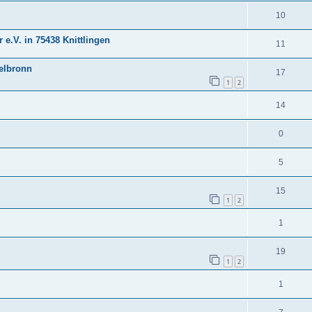
10
e.V. in 75438 Knittlingen
11
helbronn
17
1
2
14
0
5
15
1
2
1
19
1
2
1