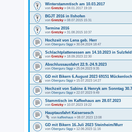
Winterstammtisch am 10.03.2017
von
Gretzky
»
04.01.2017 19:19
BGJT 2016 in Ilshofen
von
Gretzky
»
08.07.2015 15:31
Termine 2016
von
Gretzky
»
31.08.2015 10:37
Hochzeit von Lena geb. Herr
von
Oberguru Siggi
»
30.04.2024 18:47
Schlachtplattenessen am 14.10.2023 in Sulzfeld
von
Gretzky
»
18.09.2023 22:30
Abschlussausfahrt 22.9.-24.9.2023
von
Oberguru Siggi
»
25.04.2023 9:35
GD mit Bikern 6.August 2023 69151 Mückenloc
von
Oberguru Siggi
»
15.07.2023 14:27
Hochzeit von Sabine & Henryk am Sonntag 30.7
von
Oberguru Siggi
»
22.07.2023 9:49
Stammtisch im Kaffeehaus am 28.07.2023
von
Gretzky
»
10.07.2023 19:22
Hauptausfahrt Kaisersesch
von
kaffeehaus
»
08.07.2023 13:08
GD mit Bikern 16.Juli 2023 Steinheim/Murr
von
Oberguru Siggi
»
12.06.2023 11:16