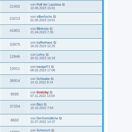
von
Ralf der Lausbua
21402
10.06.2023 15:01
von
silberfuchs
23213
01.05.2023 19:01
von
Blinkerjo
41901
21.04.2023 7:35
von
kaffeehaus
33975
16.03.2023 12:25
von
Lehry
12846
20.02.2023 16:18
von
bauigel71
15011
08.02.2023 17:06
von
Schwabe
36914
14.11.2022 8:14
von
Gretzky
9595
07.11.2022 13:04
von
Bäzi
37254
15.10.2022 7:54
von
DerGemütliche
8602
21.07.2022 14:37
von
Schorsch