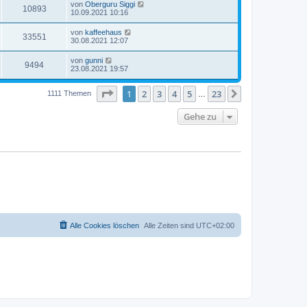
von
Oberguru Siggi
10893
10.09.2021 10:16
von
kaffeehaus
33551
30.08.2021 12:07
von
gunni
9494
23.08.2021 19:57
Seite
1
von
23
1
2
3
4
5
23
Nächste
1111 Themen
…
Gehe zu
Alle Cookies löschen
Alle Zeiten sind
UTC+02:00