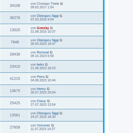
von
Christian Thiele
34108
09.02.2017 1:54
von
Oberguru Siggi
36276
07.03.2016 9:04
von
Gretzky
13020
31.08.2015 10:37
von
Oberguru Siggi
7848
30.04.2024 18:47
von
Remstal
28436
09.10.2023 6:58
von
beko
23410
21.09.2023 18:23
von
Petra
41215
04.08.2023 10:44
von
Henry
13675
30.07.2023 20:04
von
Oskar
25425
27.07.2023 13:54
von
Oberguru Siggi
13561
24.07.2023 18:30
von
Vstromer
27858
11.07.2023 19:27