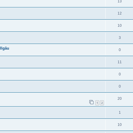
13
12
10
3
llgäu
0
11
0
0
20
1
2
1
10