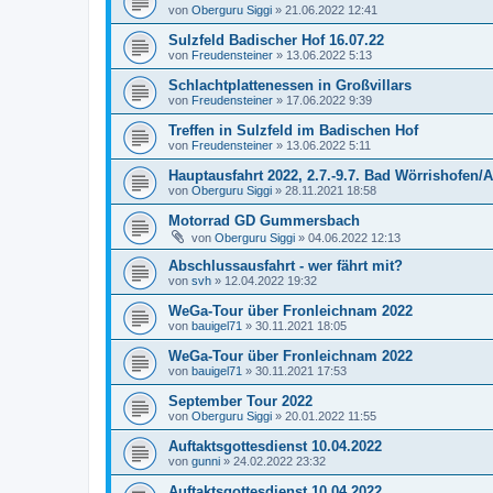
von
Oberguru Siggi
»
21.06.2022 12:41
Sulzfeld Badischer Hof 16.07.22
von
Freudensteiner
»
13.06.2022 5:13
Schlachtplattenessen in Großvillars
von
Freudensteiner
»
17.06.2022 9:39
Treffen in Sulzfeld im Badischen Hof
von
Freudensteiner
»
13.06.2022 5:11
Hauptausfahrt 2022, 2.7.-9.7. Bad Wörrishofen/A
von
Oberguru Siggi
»
28.11.2021 18:58
Motorrad GD Gummersbach
von
Oberguru Siggi
»
04.06.2022 12:13
Abschlussausfahrt - wer fährt mit?
von
svh
»
12.04.2022 19:32
WeGa-Tour über Fronleichnam 2022
von
bauigel71
»
30.11.2021 18:05
WeGa-Tour über Fronleichnam 2022
von
bauigel71
»
30.11.2021 17:53
September Tour 2022
von
Oberguru Siggi
»
20.01.2022 11:55
Auftaktsgottesdienst 10.04.2022
von
gunni
»
24.02.2022 23:32
Auftaktsgottesdienst 10.04.2022