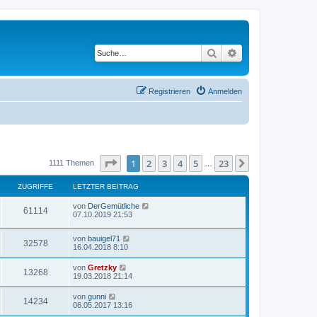
Suche
Erweiterte Suche
Registrieren
Anmelden
Seite
1
von
23
1
2
3
4
5
23
Nächste
1111 Themen
…
ZUGRIFFE
LETZTER BEITRAG
von
DerGemütliche
61114
07.10.2019 21:53
von
bauigel71
32578
16.04.2018 8:10
von
Gretzky
13268
19.03.2018 21:14
von
gunni
14234
06.05.2017 13:16