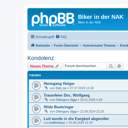
Biker in der NAK
Biker in der NAK
Schnellzugriff
FAQ
Startseite
Foren-Übersicht
Gemeinsame Themen
Kond
Kondolenz
Suche
Erw
Neues Thema
THEMEN
Heimgang Holger
von
Deti_sp
»
27.07.2026 14:18
Trauerfeier Doc. Wolfgang
von
Oberguru Siggi
»
18.01.2026 0:28
Hilde Boehringer
von
Oberguru Siggi
»
12.09.2024 22:25
Luit wurde in die Ewigkeit abgerufen
von
kaffeehaus
»
25.06.2024 21:20