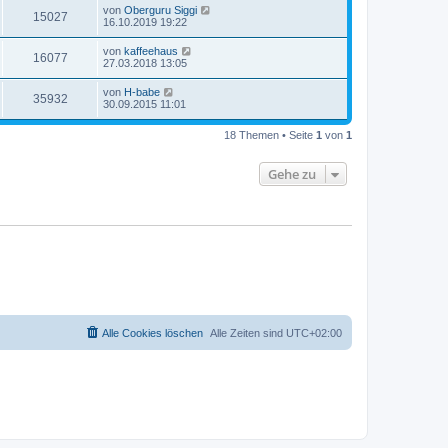
von
Oberguru Siggi
15027
16.10.2019 19:22
von
kaffeehaus
16077
27.03.2018 13:05
von
H-babe
35932
30.09.2015 11:01
18 Themen • Seite
1
von
1
Gehe zu
Alle Cookies löschen
Alle Zeiten sind
UTC+02:00