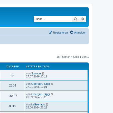
Suche
Erweiterte Suche
Registrieren
Anmelden
18 Themen • Seite
1
von
1
ZUGRIFFE
LETZTER BEITRAG
von
S.winter
89
27.07.2026 20:12
von
Oberguru Siggi
2164
27.01.2026 12:01
von
Oberguru Siggi
16447
26.09.2024 10:26
von
kaffeehaus
8019
25.06.2024 21:22