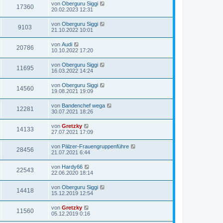
von
Oberguru Siggi
17360
20.02.2023 12:31
von
Oberguru Siggi
9103
21.10.2022 10:01
von
Audi
20786
10.10.2022 17:20
von
Oberguru Siggi
11695
16.03.2022 14:24
von
Oberguru Siggi
14560
19.08.2021 19:09
von
Bandenchef wega
12281
30.07.2021 18:26
von
Gretzky
14133
27.07.2021 17:09
von
Pälzer-Frauengruppenführe
28456
21.07.2021 6:44
von
Hardy66
22543
22.06.2020 18:14
von
Oberguru Siggi
14418
15.12.2019 12:54
von
Gretzky
11560
05.12.2019 0:16