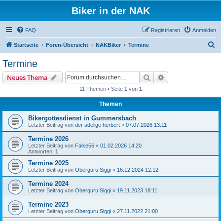
Biker in der NAK
FAQ
Registrieren
Anmelden
S
Startseite
Foren-Übersicht
NAKBiker
Termine
u
Termine
c
Suche
Erweiterte Suche
Neues Thema
h
11 Themen • Seite
1
von
1
e
Themen
Bikergottesdienst in Gummersbach
Letzter Beitrag von
der adelige herbert
«
07.07.2026 13:11
Termine 2026
Letzter Beitrag von
Falke56
«
01.02.2026 14:20
Antworten:
1
Termine 2025
Letzter Beitrag von
Oberguru Siggi
«
16.12.2024 12:12
Termine 2024
Letzter Beitrag von
Oberguru Siggi
«
19.11.2023 18:11
Termine 2023
Letzter Beitrag von
Oberguru Siggi
«
27.11.2022 21:00