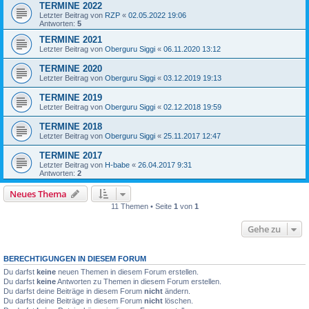
TERMINE 2022
Letzter Beitrag von
RZP
«
02.05.2022 19:06
Antworten:
5
TERMINE 2021
Letzter Beitrag von
Oberguru Siggi
«
06.11.2020 13:12
TERMINE 2020
Letzter Beitrag von
Oberguru Siggi
«
03.12.2019 19:13
TERMINE 2019
Letzter Beitrag von
Oberguru Siggi
«
02.12.2018 19:59
TERMINE 2018
Letzter Beitrag von
Oberguru Siggi
«
25.11.2017 12:47
TERMINE 2017
Letzter Beitrag von
H-babe
«
26.04.2017 9:31
Antworten:
2
Neues Thema
11 Themen • Seite
1
von
1
Gehe zu
BERECHTIGUNGEN IN DIESEM FORUM
Du darfst
keine
neuen Themen in diesem Forum erstellen.
Du darfst
keine
Antworten zu Themen in diesem Forum erstellen.
Du darfst deine Beiträge in diesem Forum
nicht
ändern.
Du darfst deine Beiträge in diesem Forum
nicht
löschen.