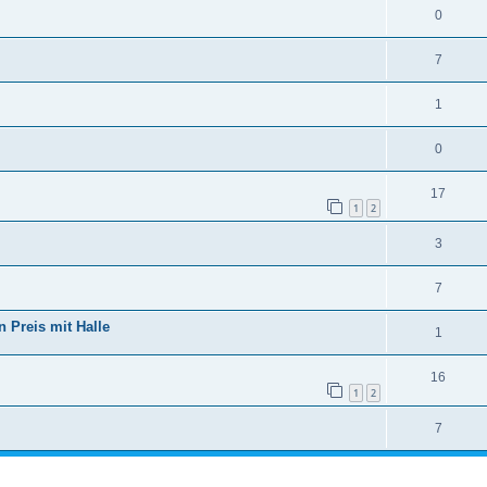
0
7
1
0
17
1
2
3
7
 Preis mit Halle
1
16
1
2
7