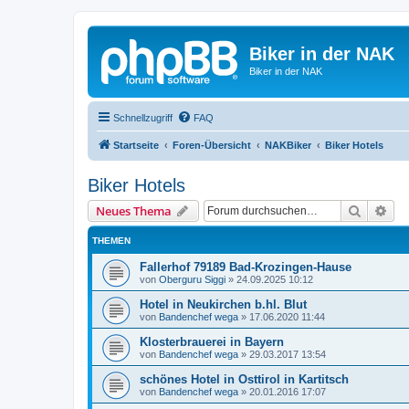
Biker in der NAK
Biker in der NAK
Schnellzugriff
FAQ
Startseite
Foren-Übersicht
NAKBiker
Biker Hotels
Biker Hotels
Suche
Erw
Neues Thema
THEMEN
Fallerhof 79189 Bad-Krozingen-Hause
von
Oberguru Siggi
»
24.09.2025 10:12
Hotel in Neukirchen b.hl. Blut
von
Bandenchef wega
»
17.06.2020 11:44
Klosterbrauerei in Bayern
von
Bandenchef wega
»
29.03.2017 13:54
schönes Hotel in Osttirol in Kartitsch
von
Bandenchef wega
»
20.01.2016 17:07