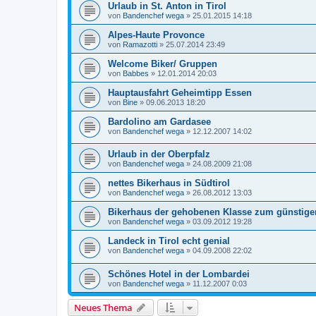
Urlaub in St. Anton in Tirol
von
Bandenchef wega
»
25.01.2015 14:18
Alpes-Haute Provonce
von
Ramazotti
»
25.07.2014 23:49
Welcome Biker/ Gruppen
von
Babbes
»
12.01.2014 20:03
Hauptausfahrt Geheimtipp Essen
von
Bine
»
09.06.2013 18:20
Bardolino am Gardasee
von
Bandenchef wega
»
12.12.2007 14:02
Urlaub in der Oberpfalz
von
Bandenchef wega
»
24.08.2009 21:08
nettes Bikerhaus in Südtirol
von
Bandenchef wega
»
26.08.2012 13:03
Bikerhaus der gehobenen Klasse zum günstigen
von
Bandenchef wega
»
03.09.2012 19:28
Landeck in Tirol echt genial
von
Bandenchef wega
»
04.09.2008 22:02
Schönes Hotel in der Lombardei
von
Bandenchef wega
»
11.12.2007 0:03
Neues Thema