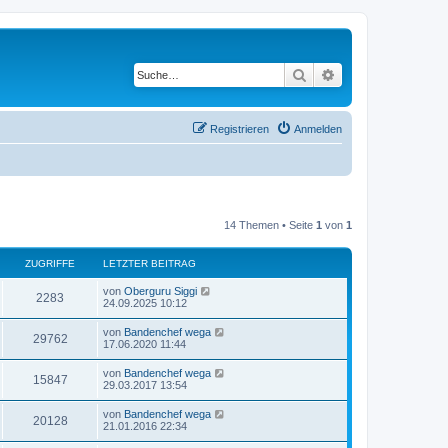
Suche
Erweiterte Suche
Registrieren
Anmelden
14 Themen • Seite
1
von
1
ZUGRIFFE
LETZTER BEITRAG
von
Oberguru Siggi
2283
24.09.2025 10:12
von
Bandenchef wega
29762
17.06.2020 11:44
von
Bandenchef wega
15847
29.03.2017 13:54
von
Bandenchef wega
20128
21.01.2016 22:34