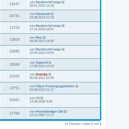
von
Bandenchef wega
14247
25.01.2015 14:18
von
Ramazotti
24741
23.08.2014 22:33
von
Bandenchef wega
13723
17.01.2014 18:57
von
Bine
12828
09.06.2013 18:20
von
Bandenchef wega
53095
22.03.2013 22:54
von
SuperUli
18548
17.09.2012 10:33
von
Gretzky
23255
05.09.2012 22:00
von
Pälzer-Frauengruppenführe
13751
03.09.2012 21:17
von
Oli
52941
13.09.2008 9:58
von
Hexenbändiger Didi
27765
12.12.2007 17:17
14 Themen • Seite
1
von
1