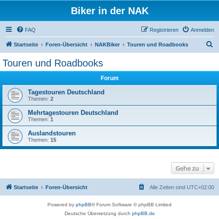
Biker in der NAK
FAQ
Registrieren
Anmelden
S
Startseite
Foren-Übersicht
NAKBiker
Touren und Roadbooks
u
Touren und Roadbooks
c
Forum
h
e
Tagestouren Deutschland
Themen:
2
Mehrtagestouren Deutschland
Themen:
1
Auslandstouren
Themen:
15
Gehe zu
Startseite
Foren-Übersicht
Alle Zeiten sind
UTC+02:00
Powered by
phpBB
® Forum Software © phpBB Limited
Deutsche Übersetzung durch
phpBB.de