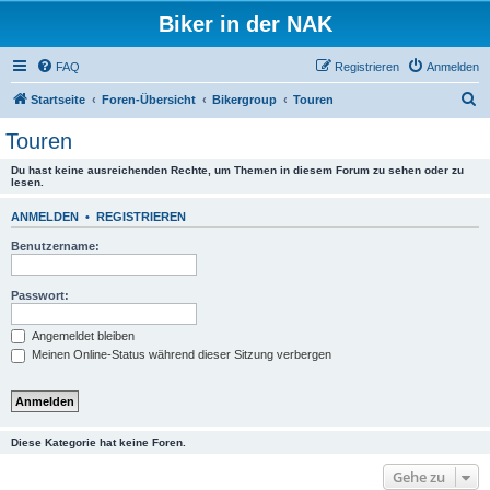
Biker in der NAK
FAQ
Registrieren
Anmelden
S
Startseite
Foren-Übersicht
Bikergroup
Touren
u
Touren
c
Du hast keine ausreichenden Rechte, um Themen in diesem Forum zu sehen oder zu
h
lesen.
e
ANMELDEN
•
REGISTRIEREN
Benutzername:
Passwort:
Angemeldet bleiben
Meinen Online-Status während dieser Sitzung verbergen
Diese Kategorie hat keine Foren.
Gehe zu