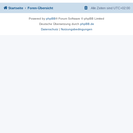
Startseite
Foren-Übersicht
Alle Zeiten sind
UTC+02:00
Powered by
phpBB
® Forum Software © phpBB Limited
Deutsche Übersetzung durch
phpBB.de
Datenschutz
|
Nutzungsbedingungen