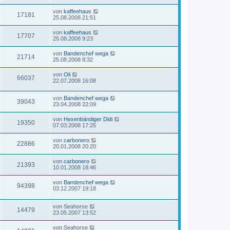
von
kaffeehaus
17181
25.08.2008 21:51
von
kaffeehaus
17707
25.08.2008 9:23
von
Bandenchef wega
21714
25.08.2008 8:32
von
Oli
66037
22.07.2008 16:08
von
Bandenchef wega
39043
23.04.2008 22:09
von
Hexenbändiger Didi
19350
07.03.2008 17:25
von
carbonero
22886
20.01.2008 20:20
von
carbonero
21393
10.01.2008 18:46
von
Bandenchef wega
94398
03.12.2007 19:18
von
Seahorse
14479
23.05.2007 13:52
von
Seahorse