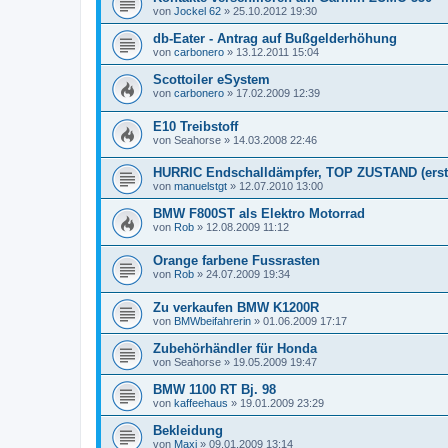
von
Jockel 62
»
25.10.2012 19:30
db-Eater - Antrag auf Bußgelderhöhung
von
carbonero
»
13.12.2011 15:04
Scottoiler eSystem
von
carbonero
»
17.02.2009 12:39
E10 Treibstoff
von
Seahorse
»
14.03.2008 22:46
HURRIC Endschalldämpfer, TOP ZUSTAND (erst
von
manuelstgt
»
12.07.2010 13:00
BMW F800ST als Elektro Motorrad
von
Rob
»
12.08.2009 11:12
Orange farbene Fussrasten
von
Rob
»
24.07.2009 19:34
Zu verkaufen BMW K1200R
von
BMWbeifahrerin
»
01.06.2009 17:17
Zubehörhändler für Honda
von
Seahorse
»
19.05.2009 19:47
BMW 1100 RT Bj. 98
von
kaffeehaus
»
19.01.2009 23:29
Bekleidung
von
Maxi
»
09.01.2009 13:14