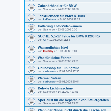
Zubehörhändler für BMW
von
Seahorse
»
24.08.2008 18:08
Tankrucksack für BMW R1100RT
von
kaffeehaus
»
24.08.2008 11:22
Halterung Foto/Videokamera
von
Seahorse
»
23.08.2008 0:30
SUCHE: 5,5x17 Felge für BMW K1200 RS
von
Oli
»
10.06.2008 11:53
Wasserdichtes Navi
von
Gretzky
»
18.03.2008 16:01
Was für kleine Fahrer
von
Seahorse
»
06.03.2008 23:31
Onlineshop für Tuningteile
von
carbonero
»
17.01.2008 17:36
Warme Pratzen
von
carbonero
»
09.01.2008 20:04
Defekte Lichtmaschine
von
Seahorse
»
14.11.2007 23:51
Spezialist für die Reparatur von Steuergeräten
von
Seahorse
»
23.05.2007 13:52
Wenn der Nippel nicht durch die Lasche soll....