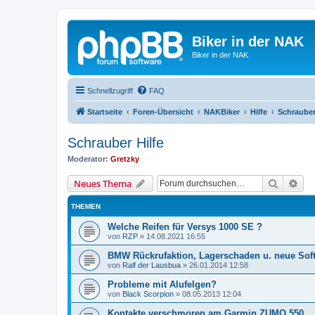
Biker in der NAK
Biker in der NAK
Schnellzugriff
FAQ
Startseite
Foren-Übersicht
NAKBiker
Hilfe
Schrauber
Schrauber Hilfe
Moderator:
Gretzky
Suche
Erw
Neues Thema
THEMEN
Welche Reifen für Versys 1000 SE ?
von
RZP
»
14.08.2021 16:55
BMW Rückrufaktion, Lagerschaden u. neue Softw
von
Ralf der Lausbua
»
26.01.2014 12:58
Probleme mit Alufelgen?
von
Black Scorpion
»
08.05.2013 12:04
Kontakte verschmoren am Garmin ZUMO 550