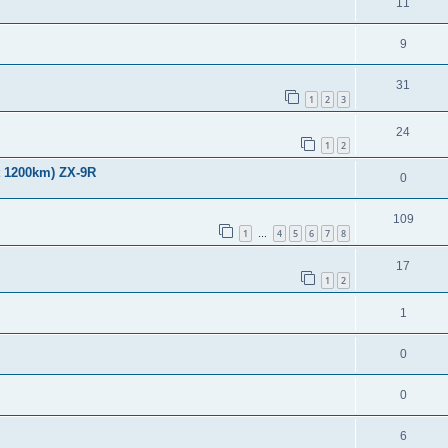
11
9
31
1
2
3
24
1
2
 1200km) ZX-9R
0
109
1
4
5
6
7
8
…
17
1
2
1
0
0
6