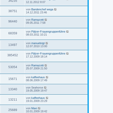
34235
12.11.2012 8:07
von
Bandenchef wega
38751
14.12.2011 23:46
von
Ramazotti
96440
09.05.2011 7:58
von
Pälzer-Frauengruppenführe
68359
08.03.2011 10:21
von
manuelstgt
13497
12.07.2010 13:00
von
Pälzer-Frauengruppenführe
385452
17.12.2009 18:14
von
Ramazotti
53054
25.07.2009 21:50
von
kaffeehaus
15671
08.06.2009 17:49
von
Seahorse
13340
19.05.2009 19:47
von
kaffeehaus
13211
19.01.2009 23:29
von
Maxi
25689
10.01.2009 19:42