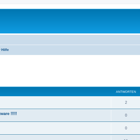
 Hilfe
eiterte Suche
ANTWORTEN
2
are !!!!!
0
0