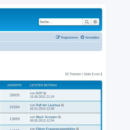
Suche
Erweiterte Suche
Registrieren
Anmelden
26 Themen • Seite
1
von
1
ZUGRIFFE
LETZTER BEITRAG
von
RZP
29005
15.08.2021 21:24
von
Ralf der Lausbua
24394
26.01.2014 12:58
von
Black Scorpion
13859
08.05.2013 12:04
von
Pälzer-Frauengruppenführe