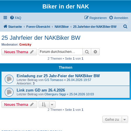
Biker in der NAK
FAQ
Registrieren
Anmelden
S
Startseite
Foren-Übersicht
NAKBiker
25 Jahrfeier der NAKBiker BW
u
25 Jahrfeier der NAKBiker BW
c
Moderator:
Gretzky
h
Suche
Erweiterte Suche
Neues Thema
e
2 Themen • Seite
1
von
1
Themen
Einladung zur 25 Jahr-Feier der NAKBiker BW
Letzter Beitrag von
GS Tomasso
«
26.04.2026 19:57
Antworten:
3
Link zum GD am 26.4.2026
Letzter Beitrag von
Oberguru Siggi
«
25.04.2026 10:03
Neues Thema
2 Themen • Seite
1
von
1
Gehe zu