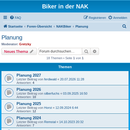
Biker in der NAK
FAQ
Registrieren
Anmelden
S
Startseite
Foren-Übersicht
NAKBiker
Planung
u
Planung
c
Moderator:
Gretzky
h
Suche
Erweiterte Suche
Neues Thema
e
18 Themen • Seite
1
von
1
Themen
Planung 2027
Letzter Beitrag von
ferdiwald
«
20.07.2026 11:28
Antworten:
4
Planung 2026
Letzter Beitrag von
silberfuchs
«
03.09.2025 16:50
Antworten:
10
Planung 2025
Letzter Beitrag von
Horst
«
12.09.2024 6:44
Antworten:
12
Planung 2024
Letzter Beitrag von
Remstal
«
14.10.2023 20:32
Antworten:
7