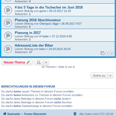
Antworten:
4
4 bis 5 Tage in die Tschechei im Juni 2018
Letzter Beitrag von
gunni
«
05.10.2017 21:25
Antworten:
1
Planung 2018 Abschlusstour
Letzter Beitrag von
Oberguru Siggi
«
26.09.2017 9:07
Antworten:
5
Planung in 2017
Letzter Beitrag von
H-babe
«
27.12.2016 9:50
Antworten:
2
AdressenListe der Biker
Letzter Beitrag von
beko
«
24.03.2014 18:24
Antworten:
17
1
2
Neues Thema
18 Themen • Seite
1
von
1
Gehe zu
BERECHTIGUNGEN IN DIESEM FORUM
Du darfst
keine
neuen Themen in diesem Forum erstellen.
Du darfst
keine
Antworten zu Themen in diesem Forum erstellen.
Du darfst deine Beiträge in diesem Forum
nicht
ändern.
Du darfst deine Beiträge in diesem Forum
nicht
löschen.
Du darfst
keine
Dateianhänge in diesem Forum erstellen.
Startseite
Foren-Übersicht
Alle Zeiten sind
UTC+02:00