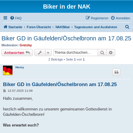
Biker in der NAK
FAQ
Registrieren
Anmelden
S
Startseite
Foren-Übersicht
NAKBiker
Tagestouren und Ausfahrten
u
Biker GD in Gäufelden/Öschelbronn am 17.08.25
c
Moderator:
Gretzky
h
Suche
Erweiterte
Antworten
e
2 Beiträge • Seite
1
von
1
Henry
Biker GD in Gäufelden/Öschelbronn am 17.08.25
B
12.07.2025 11:09
e
i
Hallo zusammen,
t
r
a
herzlich willkommen zu unserem gemeinsamen Gottesdienst in
g
Gäufelden-Öschelbronn!
Was erwartet euch?