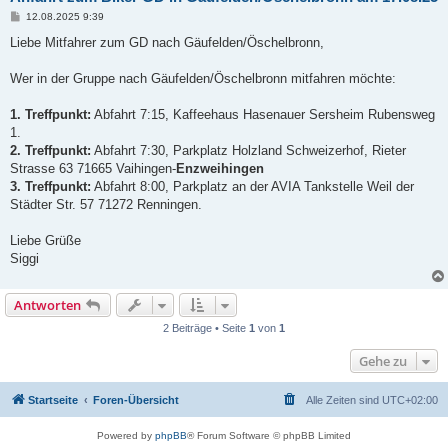
B
12.08.2025 9:39
e
i
Liebe Mitfahrer zum GD nach Gäufelden/Öschelbronn,
t
r
a
Wer in der Gruppe nach Gäufelden/Öschelbronn mitfahren möchte:
g
1. Treffpunkt:
Abfahrt 7:15, Kaffeehaus Hasenauer Sersheim Rubensweg
1.
2. Treffpunkt:
Abfahrt 7:30, Parkplatz Holzland Schweizerhof, Rieter
Strasse 63 71665 Vaihingen-
Enzweihingen
3. Treffpunkt:
Abfahrt 8:00, Parkplatz an der AVIA Tankstelle Weil der
Städter Str. 57 71272 Renningen.
Liebe Grüße
Siggi
Antworten
2 Beiträge • Seite
1
von
1
Gehe zu
Startseite
Foren-Übersicht
Alle Zeiten sind
UTC+02:00
Powered by
phpBB
® Forum Software © phpBB Limited