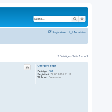
Suche
Erweiterte Suche
Registrieren
Anmelden
2 Beiträge • Seite
1
von
1
Oberguru Siggi
Beiträge:
561
Registriert:
27.06.2006 21:19
Wohnort:
Freudental