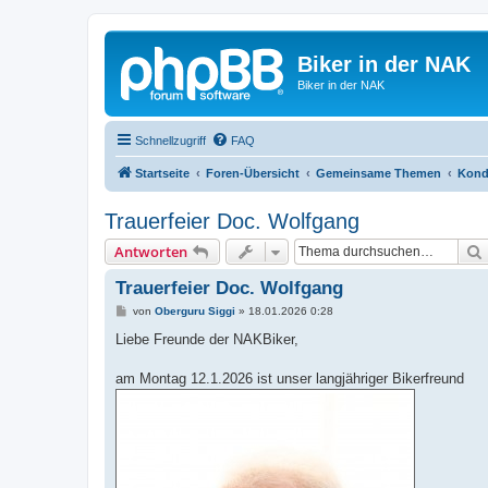
Biker in der NAK
Biker in der NAK
Schnellzugriff
FAQ
Startseite
Foren-Übersicht
Gemeinsame Themen
Kond
Trauerfeier Doc. Wolfgang
Antworten
Trauerfeier Doc. Wolfgang
B
von
Oberguru Siggi
»
18.01.2026 0:28
e
i
Liebe Freunde der NAKBiker,
t
r
a
am Montag 12.1.2026 ist unser langjähriger Bikerfreund
g