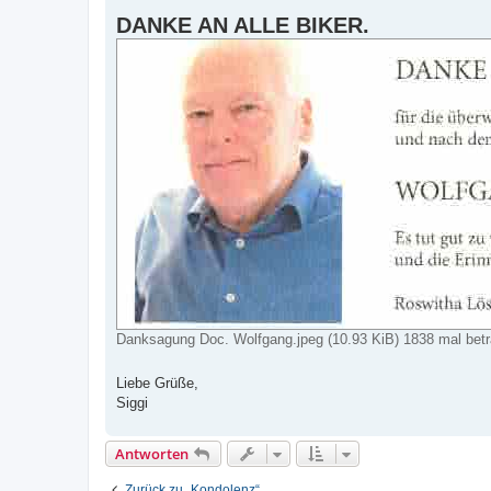
g
DANKE AN ALLE BIKER.
Danksagung Doc. Wolfgang.jpeg (10.93 KiB) 1838 mal betr
Liebe Grüße,
Siggi
Antworten
Zurück zu „Kondolenz“