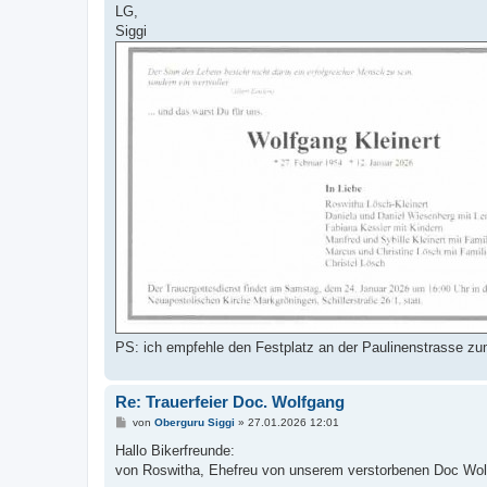
LG,
Siggi
PS: ich empfehle den Festplatz an der Paulinenstrasse z
Re: Trauerfeier Doc. Wolfgang
B
von
Oberguru Siggi
»
27.01.2026 12:01
e
i
Hallo Bikerfreunde:
t
von Roswitha, Ehefreu von unserem verstorbenen Doc Wolf
r
a