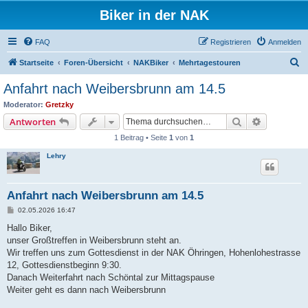
Biker in der NAK
FAQ
Registrieren
Anmelden
S
Startseite
Foren-Übersicht
NAKBiker
Mehrtagestouren
u
Anfahrt nach Weibersbrunn am 14.5
c
Moderator:
Gretzky
h
Suche
Erweiterte
Antworten
e
1 Beitrag • Seite
1
von
1
Lehry
Anfahrt nach Weibersbrunn am 14.5
B
02.05.2026 16:47
e
i
Hallo Biker,
t
unser Großtreffen in Weibersbrunn steht an.
r
a
Wir treffen uns zum Gottesdienst in der NAK Öhringen, Hohenlohestrasse
g
12, Gottesdienstbeginn 9:30.
Danach Weiterfahrt nach Schöntal zur Mittagspause
Weiter geht es dann nach Weibersbrunn