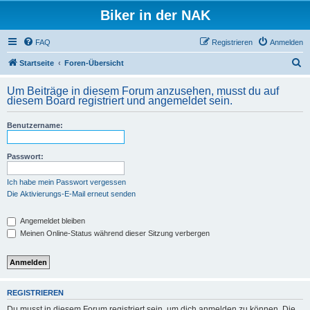
Biker in der NAK
FAQ
Registrieren
Anmelden
S
Startseite
Foren-Übersicht
u
Um Beiträge in diesem Forum anzusehen, musst du auf
c
diesem Board registriert und angemeldet sein.
h
Benutzername:
e
Passwort:
Ich habe mein Passwort vergessen
Die Aktivierungs-E-Mail erneut senden
Angemeldet bleiben
Meinen Online-Status während dieser Sitzung verbergen
REGISTRIEREN
Du musst in diesem Forum registriert sein, um dich anmelden zu können. Die