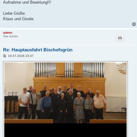
Aufnahme und Bewirtung!!!
Liebe Grüße
Klaus und Gisela
admin
Site Admin
Re: Hauptausfahrt Bischofsgrün
B
19.07.2026 23:47
e
i
t
r
a
g