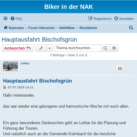
Biker in der NAK
FAQ
Registrieren
Anmelden
S
Startseite
Foren-Übersicht
NAKBiker
Rückblicke
u
Hauptausfahrt Bischofsgrün
c
Suche
Erweiterte
Antworten
h
2 Beiträge • Seite
1
von
1
e
Lehry
Hauptausfahrt Bischofsgrün
B
07.07.2026 14:11
e
i
Hallo miteinander,
t
r
a
das war wieder eine gelungene und harmonische Woche mit euch allen.
g
Ein ganz besonderes Dankeschön geht an Lothar für die Planung und
Führung der Touren.
Und natürlich auch an die Gemeinde Kulmbach für die herzliche